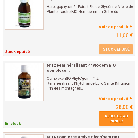
Harpagophytum* - Extrait Fluide Glycériné Miellé de
Plante fraîche BIO Nom commun Griffe du...
Voir ce produit
11,00 €
STOCK ÉPUISÉ
Stock épuisé
N°12 Reminéralisant Phyto'gem BIO
complexe...
Complexe BIO Phyto'gem n°12
Reminéralisant Phytofrance Euro Santé Diffusion
Pin des montagnes...
Voir ce produit
28,00 €
AJOUTER AU
PANIER
En stock
N°14 Souplesse active Phyto'gem BIO...