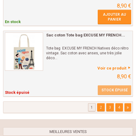
8,90 €
AJOUTER AU
PANIER
En stock
Sac coton Tote bag EXCUSE MY FRENCH...
Tote bag EXCUSE MY FRENCH Natives déco rétro
vintage. Sac coton avec anses, une très jolie
déco...
Voir ce produit
8,90 €
STOCK ÉPUISÉ
Stock épuisé
»
1
2
3
4
MEILLEURES VENTES