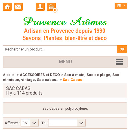
FR
0
MENU
Accueil
>
ACCESSOIRES et DÉCO
>
Sac à main, Sac de plage, Sac
ethnique, vintage, Sac cabas..
>
Sac Cabas
SAC CABAS
Il y a 114 produits.
Sac Cabas en polypropylène.
Afficher :
36
Tri :
--