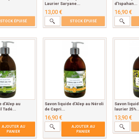
Laurier Saryane...
d'Ispahan...
13,00 €
16,90 €
STOCK ÉPUISÉ
STOCK ÉPUISÉ
e d'Alep au
Savon liquide d'Alep au Néroli
Savon liquid
l Tadé...
de Capri...
laurier 25%..
16,90 €
13,90 €
AJOUTER AU
AJOUTER AU
PANIER
PANIER