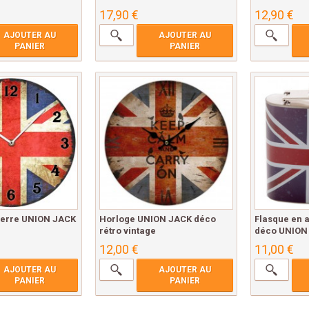
17,90 €
12,90 €
AJOUTER AU
AJOUTER AU
PANIER
PANIER
verre UNION JACK
Horloge UNION JACK déco
Flasque en 
rétro vintage
déco UNION
12,00 €
11,00 €
AJOUTER AU
AJOUTER AU
PANIER
PANIER