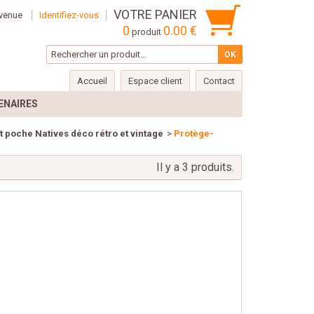
VOTRE PANIER
venue
Identifiez-vous
0
0.00 €
produit
Accueil
Espace client
Contact
ENAIRES
t poche Natives déco rétro et vintage
>
Protège-
Il y a 3 produits.