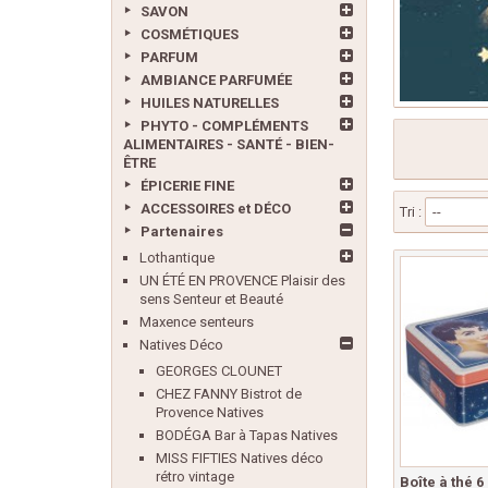
SAVON
COSMÉTIQUES
PARFUM
AMBIANCE PARFUMÉE
HUILES NATURELLES
PHYTO - COMPLÉMENTS
ALIMENTAIRES - SANTÉ - BIEN-
ÊTRE
ÉPICERIE FINE
ACCESSOIRES et DÉCO
Tri :
--
Partenaires
Lothantique
UN ÉTÉ EN PROVENCE Plaisir des
sens Senteur et Beauté
Maxence senteurs
Natives Déco
GEORGES CLOUNET
CHEZ FANNY Bistrot de
Provence Natives
BODÉGA Bar à Tapas Natives
MISS FIFTIES Natives déco
rétro vintage
Boîte à thé 