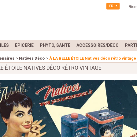
FR
Bien
ILES
ÉPICERIE
PHYTO, SANTÉ
ACCESSOIRES/DÉCO
PART
enaires
>
Natives Déco
>
À LA BELLE ÉTOILE Natives déco rétro vintage
LE ÉTOILE NATIVES DÉCO RÉTRO VINTAGE