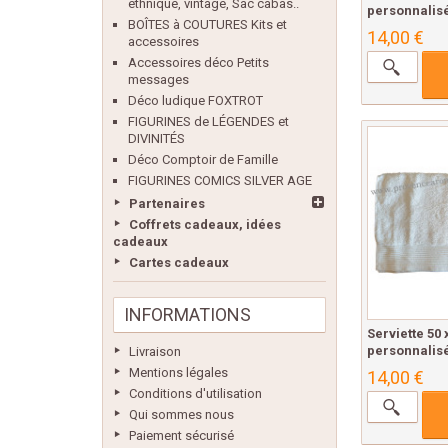
ethnique, vintage, Sac cabas..
personnalisé
BOÎTES à COUTURES Kits et
14,00 €
accessoires
Accessoires déco Petits
messages
Déco ludique FOXTROT
FIGURINES de LÉGENDES et
DIVINITÉS
Déco Comptoir de Famille
FIGURINES COMICS SILVER AGE
Partenaires
Coffrets cadeaux, idées
cadeaux
Cartes cadeaux
INFORMATIONS
Serviette 50
personnalisé
Livraison
Mentions légales
14,00 €
Conditions d'utilisation
Qui sommes nous
Paiement sécurisé