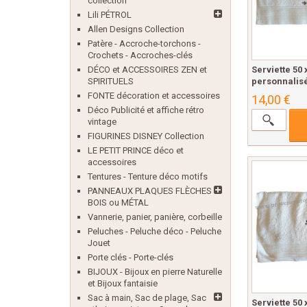
collection
Lili PÉTROL
Allen Designs Collection
Patère - Accroche-torchons -
Crochets - Accroches-clés
Serviette 50
DÉCO et ACCESSOIRES ZEN et
personnalisé
SPIRITUELS
FONTE décoration et accessoires
14,00 €
Déco Publicité et affiche rétro
vintage
FIGURINES DISNEY Collection
LE PETIT PRINCE déco et
accessoires
Tentures - Tenture déco motifs
PANNEAUX PLAQUES FLÈCHES
BOIS ou MÉTAL
Vannerie, panier, panière, corbeille
Peluches - Peluche déco - Peluche
Jouet
Porte clés - Porte-clés
BIJOUX - Bijoux en pierre Naturelle
et Bijoux fantaisie
Sac à main, Sac de plage, Sac
Serviette 50