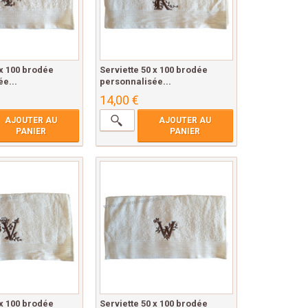
 x 100 brodée
Serviette 50 x 100 brodée
e...
personnalisée...
14,00 €
AJOUTER AU
AJOUTER AU
PANIER
PANIER
 x 100 brodée
Serviette 50 x 100 brodée