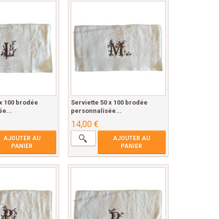
 x 100 brodée
Serviette 50 x 100 brodée
e...
personnalisée...
14,00 €
AJOUTER AU
AJOUTER AU
PANIER
PANIER