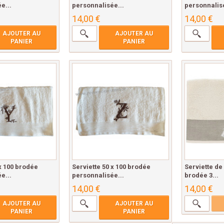
e...
personnalisée...
personnalisé
14,00 €
14,00 €
AJOUTER AU
AJOUTER AU
PANIER
PANIER
 x 100 brodée
Serviette 50 x 100 brodée
Serviette de 
e...
personnalisée...
brodée 3...
14,00 €
14,00 €
AJOUTER AU
AJOUTER AU
PANIER
PANIER