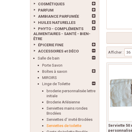
COSMÉTIQUES
PARFUM
AMBIANCE PARFUMÉE
HUILES NATURELLES
PHYTO - COMPLÉMENTS
ALIMENTAIRES - SANTÉ - BIEN-
ÊTRE
ÉPICERIE FINE
ACCESSOIRES et DÉCO
Afficher :
36
Salle de bain
Porte Savon
Boîtes à savon
MIROIRS
Linge de Toilette
broderie personnalisée lettre
initiale
Broderie Arlésienne
Serviettes mains rondes
Brodées
Serviettes d' invité Brodées
Serviette 50
Serviettes de toilette
personnalisé
Gants de toilette Brodés