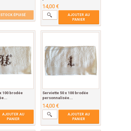
14,00 €
STOCK ÉPUISÉ
AJOUTER AU
PANIER
 x 100 brodée
Serviette 50 x 100 brodée
e...
personnalisée...
14,00 €
AJOUTER AU
AJOUTER AU
PANIER
PANIER