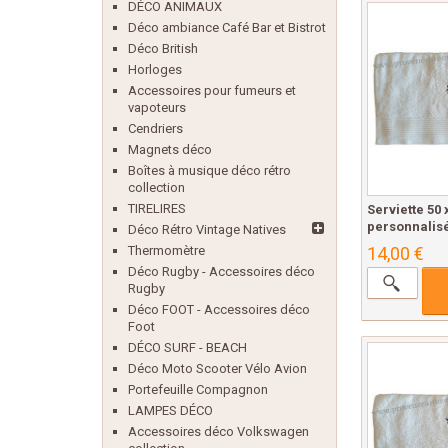
DÉCO ANIMAUX
Déco ambiance Café Bar et Bistrot
Déco British
Horloges
Accessoires pour fumeurs et
vapoteurs
Cendriers
Magnets déco
Boîtes à musique déco rétro
collection
TIRELIRES
Serviette 50
personnalisé
Déco Rétro Vintage Natives
14,00 €
Thermomètre
Déco Rugby - Accessoires déco
Rugby
Déco FOOT - Accessoires déco
Foot
DÉCO SURF - BEACH
Déco Moto Scooter Vélo Avion
Portefeuille Compagnon
LAMPES DÉCO
Accessoires déco Volkswagen