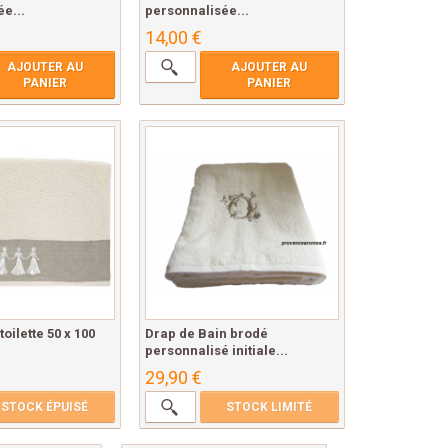
e...
personnalisée...
14,00 €
AJOUTER AU
AJOUTER AU
PANIER
PANIER
toilette 50 x 100
Drap de Bain brodé
personnalisé initiale...
29,90 €
STOCK ÉPUISÉ
STOCK LIMITÉ