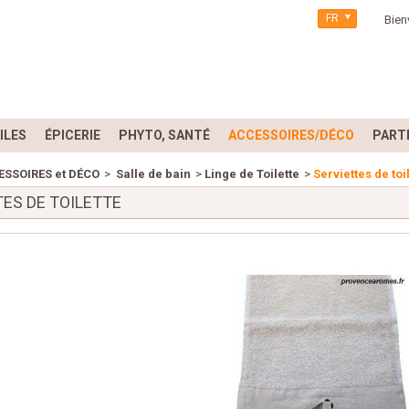
FR
Bien
ILES
ÉPICERIE
PHYTO, SANTÉ
ACCESSOIRES/DÉCO
PART
ESSOIRES et DÉCO
>
Salle de bain
>
Linge de Toilette
>
Serviettes de toi
TES DE TOILETTE