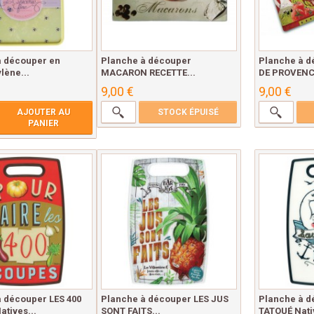
à découper en
Planche à découper
Planche à d
lène...
MACARON RECETTE...
DE PROVENC
9,00 €
9,00 €
AJOUTER AU
STOCK ÉPUISÉ
PANIER
 découper LES 400
Planche à découper LES JUS
Planche à 
tives...
SONT FAITS...
TATOUÉ Nativ