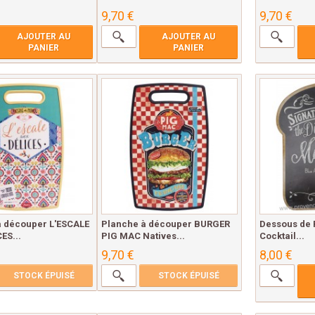
9,70 €
9,70 €
AJOUTER AU
AJOUTER AU
PANIER
PANIER
à découper L'ESCALE
Planche à découper BURGER
Dessous de 
ES...
PIG MAC Natives...
Cocktail...
9,70 €
8,00 €
STOCK ÉPUISÉ
STOCK ÉPUISÉ