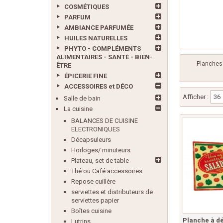
COSMÉTIQUES
PARFUM
AMBIANCE PARFUMÉE
HUILES NATURELLES
PHYTO - COMPLÉMENTS
ALIMENTAIRES - SANTÉ - BIEN-
Planches 
ÊTRE
ÉPICERIE FINE
ACCESSOIRES et DÉCO
Afficher :
36
Salle de bain
La cuisine
BALANCES DE CUISINE
ELECTRONIQUES
Décapsuleurs
Horloges/ minuteurs
Plateau, set de table
Thé ou Café accessoires
Repose cuillère
serviettes et distributeurs de
serviettes papier
Boîtes cuisine
Planche à d
Lutrins