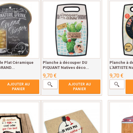
de Plat Céramique
Planche à découper DU
Planche à d
GRAND...
PIQUANT Natives déco...
L'ARTISTE Na
9,70 €
9,70 €
AJOUTER AU
AJOUTER AU
PANIER
PANIER