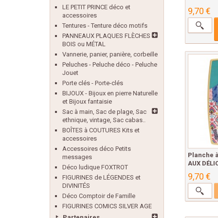
LE PETIT PRINCE déco et
9,70 €
accessoires
Tentures - Tenture déco motifs
PANNEAUX PLAQUES FLÈCHES
BOIS ou MÉTAL
Vannerie, panier, panière, corbeille
Peluches - Peluche déco - Peluche
Jouet
Porte clés - Porte-clés
BIJOUX - Bijoux en pierre Naturelle
et Bijoux fantaisie
Sac à main, Sac de plage, Sac
ethnique, vintage, Sac cabas..
BOÎTES à COUTURES Kits et
accessoires
Accessoires déco Petits
Planche 
messages
AUX DÉLIC
Déco ludique FOXTROT
9,70 €
FIGURINES de LÉGENDES et
DIVINITÉS
Déco Comptoir de Famille
FIGURINES COMICS SILVER AGE
Partenaires