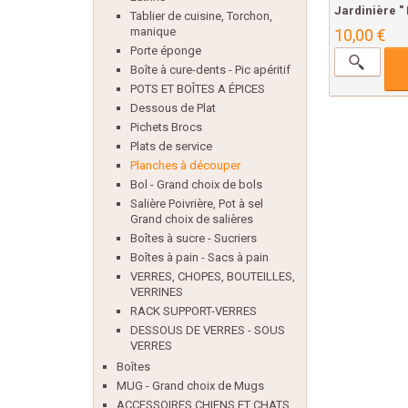
Jardinière " 
Tablier de cuisine, Torchon,
manique
10,00 €
Porte éponge
Boîte à cure-dents - Pic apéritif
POTS ET BOÎTES A ÉPICES
Dessous de Plat
Pichets Brocs
Plats de service
Planches à découper
Bol - Grand choix de bols
Salière Poivrière, Pot à sel
Grand choix de salières
Boîtes à sucre - Sucriers
Boîtes à pain - Sacs à pain
VERRES, CHOPES, BOUTEILLES,
VERRINES
RACK SUPPORT-VERRES
DESSOUS DE VERRES - SOUS
VERRES
Boîtes
MUG - Grand choix de Mugs
ACCESSOIRES CHIENS ET CHATS