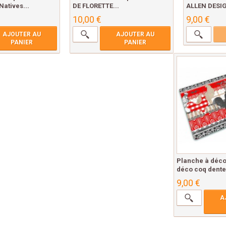
Natives...
DE FLORETTE...
ALLEN DESI
10,00 €
9,00 €
AJOUTER AU
AJOUTER AU
PANIER
PANIER
Planche à déc
déco coq dentel
9,00 €
A