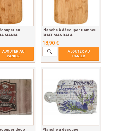
écouper en
Planche à découper Bambou
A MANIA...
CHAT MANDALA...
18,90 €
AJOUTER AU
AJOUTER AU
PANIER
PANIER
écouper déco
Planche à découper