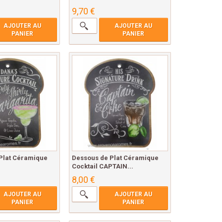
9,70 €
AJOUTER AU
AJOUTER AU
PANIER
PANIER
Plat Céramique
Dessous de Plat Céramique
Cocktail CAPTAIN...
8,00 €
AJOUTER AU
AJOUTER AU
PANIER
PANIER