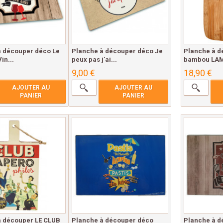
à découper déco Le
Planche à découper déco Je
Planche à d
in...
peux pas j'ai...
bambou LAM
9,00 €
18,90 €
AJOUTER AU
AJOUTER AU
PANIER
PANIER
à découper LE CLUB
Planche à découper déco
Planche à d