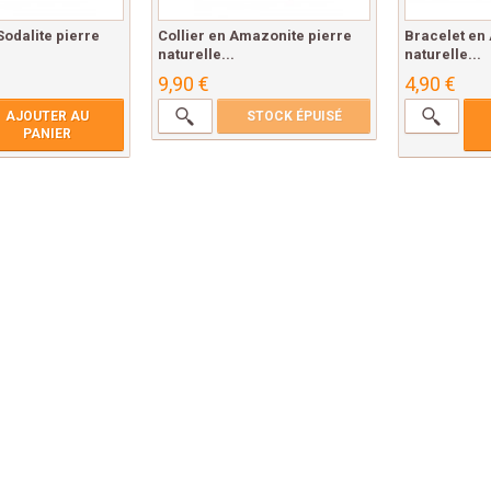
Sodalite pierre
Collier en Amazonite pierre
Bracelet en
naturelle...
naturelle...
9,90 €
4,90 €
AJOUTER AU
STOCK ÉPUISÉ
PANIER