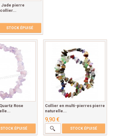
n Jade pierre
collier...
STOCK ÉPUISÉ
 Quartz Rose
Collier en multi-pierres pierre
lle...
naturelle...
9,90 €
STOCK ÉPUISÉ
STOCK ÉPUISÉ