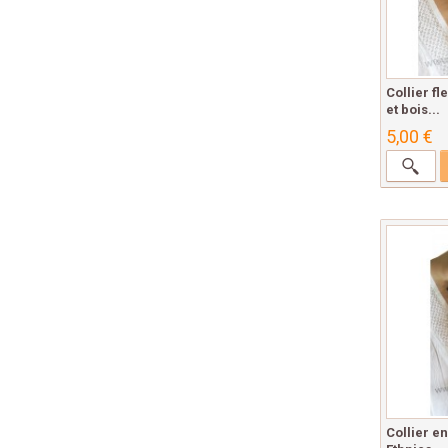
Collier fl
et bois...
5,00 €
Collier e