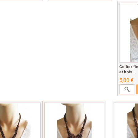
Collier f
et bois...
5,00 €