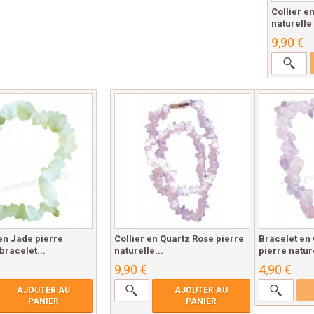
Collier e
naturelle 
9,90 €
en Jade pierre
Collier en Quartz Rose pierre
Bracelet en
bracelet...
naturelle...
pierre nature
9,90 €
4,90 €
AJOUTER AU
AJOUTER AU
PANIER
PANIER