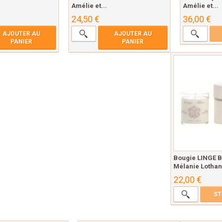
Amélie et...
Amélie et...
24,50 €
36,00 €
AJOUTER AU
AJOUTER AU
PANIER
PANIER
Bougie LINGE 
Mélanie Lothan
22,00 €
ST