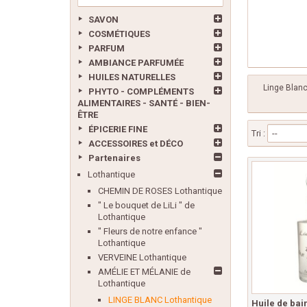
SAVON
COSMÉTIQUES
PARFUM
AMBIANCE PARFUMÉE
HUILES NATURELLES
Linge Blanc
PHYTO - COMPLÉMENTS
ALIMENTAIRES - SANTÉ - BIEN-
ÊTRE
ÉPICERIE FINE
Tri :
--
ACCESSOIRES et DÉCO
Partenaires
Lothantique
CHEMIN DE ROSES Lothantique
" Le bouquet de LiLi " de
Lothantique
" Fleurs de notre enfance "
Lothantique
VERVEINE Lothantique
AMÉLIE ET MÉLANIE de
Lothantique
LINGE BLANC Lothantique
Huile de ba