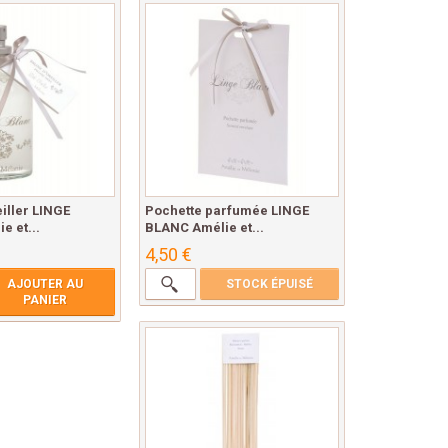
iller LINGE
Pochette parfumée LINGE
 et...
BLANC Amélie et...
4,50 €
AJOUTER AU
STOCK ÉPUISÉ
PANIER