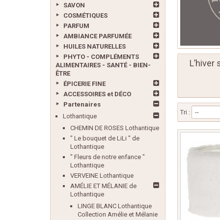
SAVON
COSMÉTIQUES
PARFUM
AMBIANCE PARFUMÉE
HUILES NATURELLES
PHYTO - COMPLÉMENTS
L’hiver 
ALIMENTAIRES - SANTÉ - BIEN-
ÊTRE
ÉPICERIE FINE
ACCESSOIRES et DÉCO
Partenaires
Tri :
--
Lothantique
CHEMIN DE ROSES Lothantique
" Le bouquet de LiLi " de
Lothantique
" Fleurs de notre enfance "
Lothantique
VERVEINE Lothantique
AMÉLIE ET MÉLANIE de
Lothantique
LINGE BLANC Lothantique
Collection Amélie et Mélanie