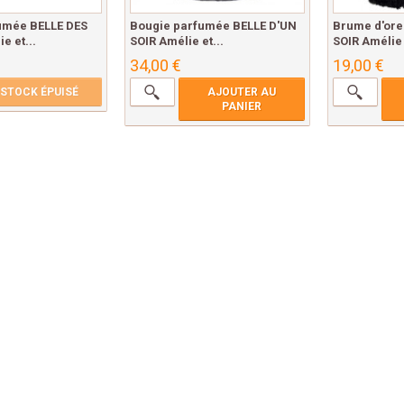
umée BELLE DES
Bougie parfumée BELLE D'UN
Brume d'orei
e et...
SOIR Amélie et...
SOIR Amélie 
34,00 €
19,00 €
STOCK ÉPUISÉ
AJOUTER AU
PANIER