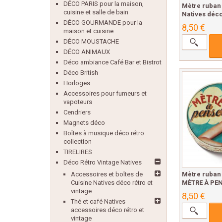
DÉCO PARIS pour la maison,
Mètre ruban
cuisine et salle de bain
Natives déco
DÉCO GOURMANDE pour la
8,50 €
maison et cuisine
DÉCO MOUSTACHE
DÉCO ANIMAUX
Déco ambiance Café Bar et Bistrot
Déco British
Horloges
Accessoires pour fumeurs et
vapoteurs
Cendriers
Magnets déco
Boîtes à musique déco rétro
collection
TIRELIRES
Déco Rétro Vintage Natives
Mètre ruban 
Accessoires et boîtes de
MÈTRE À PEN
Cuisine Natives déco rétro et
vintage
8,50 €
Thé et café Natives
accessoires déco rétro et
vintage