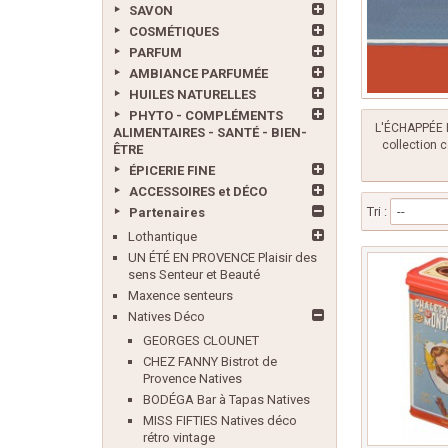
SAVON
COSMÉTIQUES
PARFUM
AMBIANCE PARFUMÉE
HUILES NATURELLES
PHYTO - COMPLÉMENTS
L'ÉCHAPPÉE B
ALIMENTAIRES - SANTÉ - BIEN-
collection c
ÊTRE
ÉPICERIE FINE
ACCESSOIRES et DÉCO
Tri :
--
Partenaires
Lothantique
UN ÉTÉ EN PROVENCE Plaisir des
sens Senteur et Beauté
Maxence senteurs
Natives Déco
GEORGES CLOUNET
CHEZ FANNY Bistrot de
Provence Natives
BODÉGA Bar à Tapas Natives
MISS FIFTIES Natives déco
rétro vintage