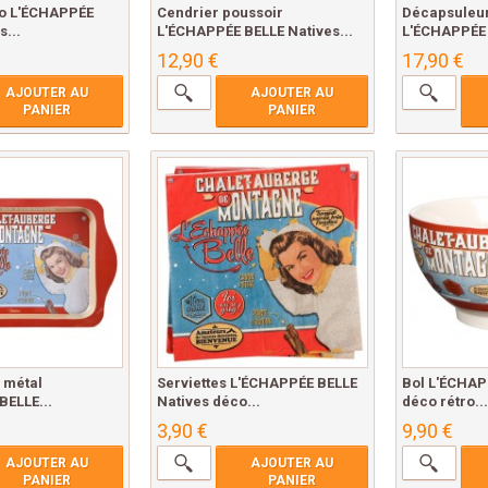
ao L'ÉCHAPPÉE
Cendrier poussoir
Décapsuleu
s...
L'ÉCHAPPÉE BELLE Natives...
L'ÉCHAPPÉE 
12,90 €
17,90 €
AJOUTER AU
AJOUTER AU
PANIER
PANIER
u métal
Serviettes L'ÉCHAPPÉE BELLE
Bol L'ÉCHAP
BELLE...
Natives déco...
déco rétro...
3,90 €
9,90 €
AJOUTER AU
AJOUTER AU
PANIER
PANIER