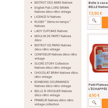
BISTROT DES AMIS Natives
Boîte à cac
BELLE Native
English Pub LORD BRIAN
Natives déco rétro vintage
13,90 €
LICENCE IV Natives
RUGBY " 3ème mi-temps "
Natives
LADY CUPCAKE Natives
MOULIN DE PAPET Natives
déco
BISTROT DE PARIS Natives
déco rétro vintage
CONFISEUR Natives déco rétro
vintage
SUCRÉ STORY Collection
Natives déco rétro vintage
CHOCOLAT BRAH Natives déco
rétro vintage
BONBONS GOURMANDS
Petit Platea
Natives déco rétro vintage
L'ÉCHAPPÉE 
BELLE À CROQUER Natives
4,90 €
déco rétro vintage
PRIMEUR Natives déco rétro
vintage collection