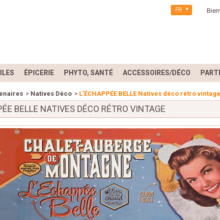
FR
Bien
ILES
ÉPICERIE
PHYTO, SANTÉ
ACCESSOIRES/DÉCO
PART
enaires
>
Natives Déco
>
L'ÉCHAPPÉE BELLE Natives déco rétro vintag
PÉE BELLE NATIVES DÉCO RÉTRO VINTAGE