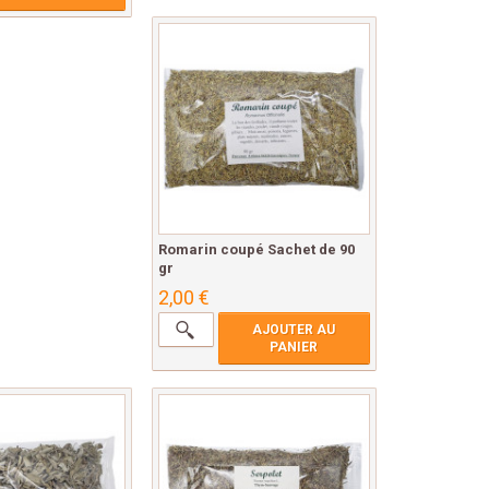
Romarin coupé Sachet de 90
gr
2,00 €
AJOUTER AU
PANIER