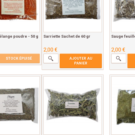
élange poudre - 50 g
Sarriette Sachet de 60 gr
Sauge feuill
2,00 €
2,00 €
STOCK ÉPUISÉ
AJOUTER AU
PANIER