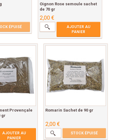
 g
Oignon Rose semoule sachet
de 70 gr
2,00 €
OCK ÉPUISÉ
AJOUTER AU
PANIER
ment Provençale
Romarin Sachet de 90 gr
 gr
2,00 €
AJOUTER AU
STOCK ÉPUISÉ
PANIER