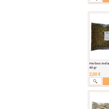
Herbes méla
40 gr
2,00 €