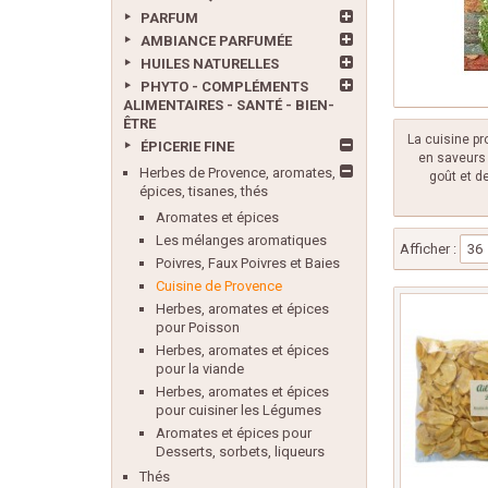
PARFUM
AMBIANCE PARFUMÉE
HUILES NATURELLES
PHYTO - COMPLÉMENTS
ALIMENTAIRES - SANTÉ - BIEN-
ÊTRE
La cuisine pr
ÉPICERIE FINE
en saveurs 
Herbes de Provence, aromates,
goût et d
épices, tisanes, thés
Aromates et épices
Les mélanges aromatiques
Afficher :
36
Poivres, Faux Poivres et Baies
Cuisine de Provence
Herbes, aromates et épices
pour Poisson
Herbes, aromates et épices
pour la viande
Herbes, aromates et épices
pour cuisiner les Légumes
Aromates et épices pour
Desserts, sorbets, liqueurs
Thés