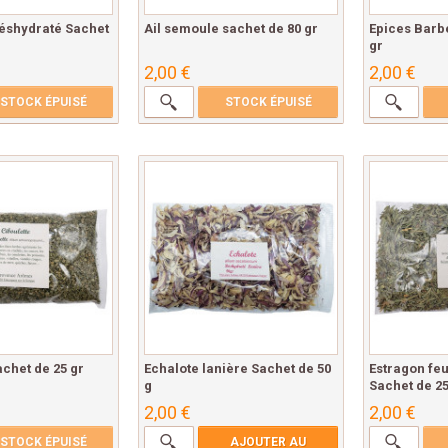
déshydraté Sachet
Ail semoule sachet de 80 gr
Epices Barb
gr
2,00 €
2,00 €
STOCK ÉPUISÉ
STOCK ÉPUISÉ
achet de 25 gr
Echalote lanière Sachet de 50
Estragon feu
g
Sachet de 25
2,00 €
2,00 €
STOCK ÉPUISÉ
AJOUTER AU