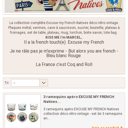
La collection complète Excuse my French Natives déco rétro vintage.
Plaques métal, verrines, cave à saucisson, sucrier, bouteille, plateau à
fromages, set de table, plateau, mug, torchon, boite savon, tote bag.
KISS ME I'm MARCEL,
Il a la french touch(e). Excuse my French
Je ne râle pas je m'exprime - But alors you are french -
Bleu blanc Rouge
La France c'est Coq and Roll
Tri :
--
3 ramequins apéro EXCUSE MY FRENCH
Natives...
3 ramequins apéro EXCUSE MY FRENCH Natives
collection déco rétro vintage - set de 3 ramequins
en...
Voir ce produit