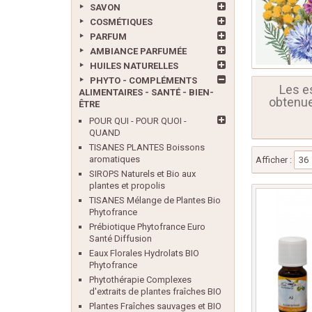
SAVON
COSMÉTIQUES
PARFUM
AMBIANCE PARFUMÉE
HUILES NATURELLES
PHYTO - COMPLÉMENTS
Les e
ALIMENTAIRES - SANTÉ - BIEN-
obtenues
ÊTRE
POUR QUI - POUR QUOI -
QUAND
TISANES PLANTES Boissons
aromatiques
Afficher :
36
SIROPS Naturels et Bio aux
plantes et propolis
TISANES Mélange de Plantes Bio
Phytofrance
Prébiotique Phytofrance Euro
Santé Diffusion
Eaux Florales Hydrolats BIO
Phytofrance
Phytothérapie Complexes
d'extraits de plantes fraîches BIO
Plantes Fraîches sauvages et BIO