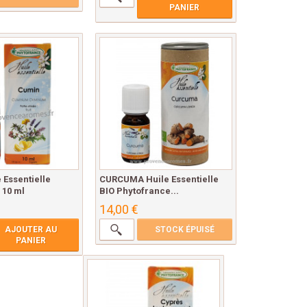
PANIER
 Essentielle
CURCUMA Huile Essentielle
 10 ml
BIO Phytofrance...
14,00 €
AJOUTER AU
STOCK ÉPUISÉ
PANIER