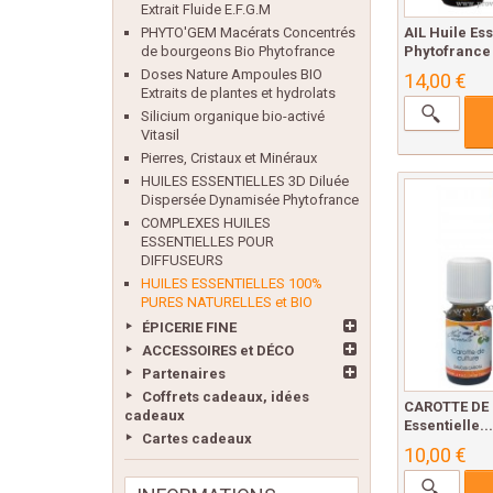
Extrait Fluide E.F.G.M
AIL Huile Ess
PHYTO'GEM Macérats Concentrés
Phytofrance
de bourgeons Bio Phytofrance
Doses Nature Ampoules BIO
14,00 €
Extraits de plantes et hydrolats
Silicium organique bio-activé
Vitasil
Pierres, Cristaux et Minéraux
HUILES ESSENTIELLES 3D Diluée
Dispersée Dynamisée Phytofrance
COMPLEXES HUILES
ESSENTIELLES POUR
DIFFUSEURS
HUILES ESSENTIELLES 100%
PURES NATURELLES et BIO
ÉPICERIE FINE
ACCESSOIRES et DÉCO
Partenaires
Coffrets cadeaux, idées
CAROTTE DE 
cadeaux
Essentielle..
Cartes cadeaux
10,00 €