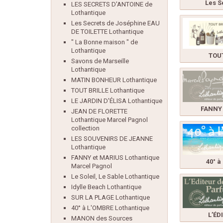
Les S
LES SECRETS D'ANTOINE de
Lothantique
Les Secrets de Joséphine EAU
DE TOILETTE Lothantique
" La Bonne maison " de
Lothantique
TOUT
Savons de Marseille
Lothantique
MATIN BONHEUR Lothantique
TOUT BRILLE Lothantique
LE JARDIN D'ÉLISA Lothantique
FANNY 
JEAN DE FLORETTE
Lothantique Marcel Pagnol
collection
LES SOUVENIRS DE JEANNE
Lothantique
FANNY et MARIUS Lothantique
40° à
Marcel Pagnol
Le Soleil, Le Sable Lothantique
Idylle Beach Lothantique
SUR LA PLAGE Lothantique
40° à L'OMBRE Lothantique
L’ÉD
MANON des Sources