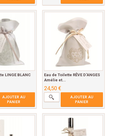
ette LINGE BLANC
Eau de Toilette RÊVE D'ANGES
Amélie et...
24,50 €
AJOUTER AU
AJOUTER AU
PANIER
PANIER