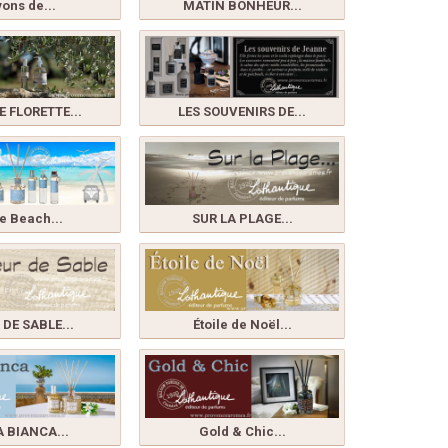
ons de...
MATIN BONHEUR...
E FLORETTE...
LES SOUVENIRS DE...
le Beach...
SUR LA PLAGE...
 DE SABLE...
Étoile de Noël...
A BIANCA...
Gold & Chic...