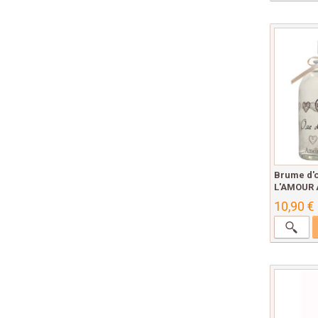
Brume d'o
L'AMOUR A
10,90 €