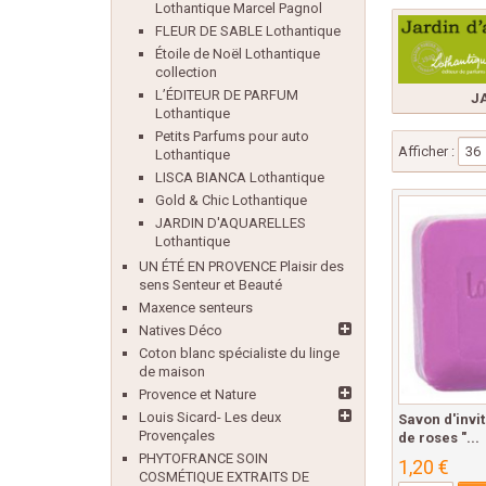
Lothantique Marcel Pagnol
FLEUR DE SABLE Lothantique
Étoile de Noël Lothantique
collection
L’ÉDITEUR DE PARFUM
JA
Lothantique
Petits Parfums pour auto
Afficher :
36
Lothantique
LISCA BIANCA Lothantique
Gold & Chic Lothantique
JARDIN D'AQUARELLES
Lothantique
UN ÉTÉ EN PROVENCE Plaisir des
sens Senteur et Beauté
Maxence senteurs
Natives Déco
Coton blanc spécialiste du linge
de maison
Provence et Nature
Louis Sicard- Les deux
Savon d'invi
Provençales
de roses "...
PHYTOFRANCE SOIN
1,20 €
COSMÉTIQUE EXTRAITS DE