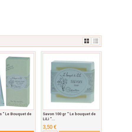
 " Le Bouquet de
Savon 100 gr " Le bouquet de
LiLi "...
3,50 €