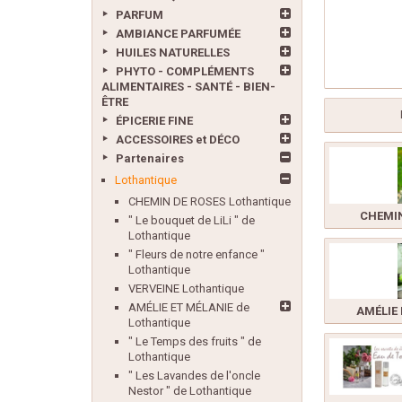
PARFUM
AMBIANCE PARFUMÉE
HUILES NATURELLES
PHYTO - COMPLÉMENTS
ALIMENTAIRES - SANTÉ - BIEN-
ÊTRE
ÉPICERIE FINE
ACCESSOIRES et DÉCO
Partenaires
Lothantique
CHEMIN DE ROSES Lothantique
CHEMIN
" Le bouquet de LiLi " de
Lothantique
" Fleurs de notre enfance "
Lothantique
VERVEINE Lothantique
AMÉLIE ET MÉLANIE de
AMÉLIE 
Lothantique
" Le Temps des fruits " de
Lothantique
" Les Lavandes de l'oncle
Nestor " de Lothantique