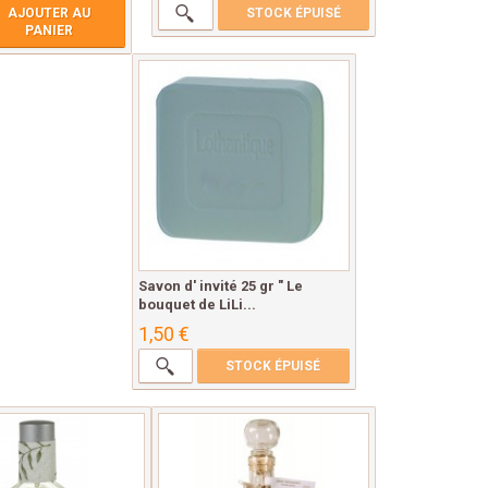
AJOUTER AU
STOCK ÉPUISÉ
PANIER
Savon d' invité 25 gr " Le
bouquet de LiLi...
1,50 €
STOCK ÉPUISÉ