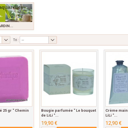
RDIN...
Tri :
--
té 25 gr " Chemin
Bougie parfumée " Le bouquet
Crème mains
de LiLi "...
LiLi "...
19,90 €
12,90 €