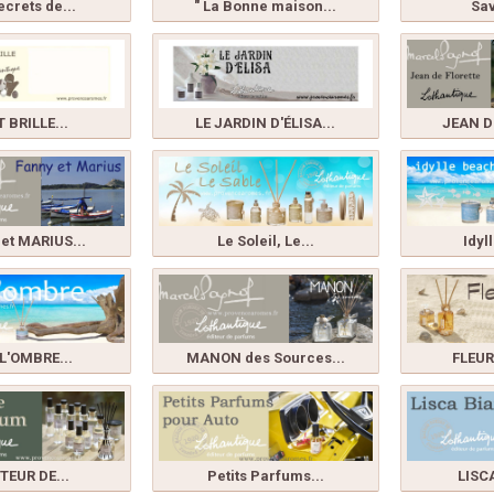
ecrets de...
" La Bonne maison...
Sav
 BRILLE...
LE JARDIN D'ÉLISA...
JEAN D
et MARIUS...
Le Soleil, Le...
Idyl
 L'OMBRE...
MANON des Sources...
FLEUR
ITEUR DE...
Petits Parfums...
LISC