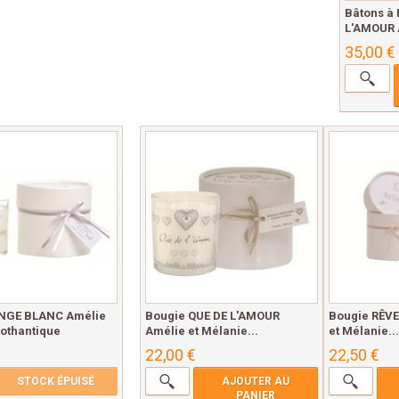
Bâtons à
L'AMOUR A
35,00 €
INGE BLANC Amélie
Bougie QUE DE L'AMOUR
Bougie RÊVE
othantique
Amélie et Mélanie...
et Mélanie...
22,00 €
22,50 €
STOCK ÉPUISÉ
AJOUTER AU
PANIER