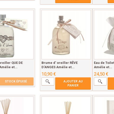
reiller QUE DE
Brume d' oreiller RÊVE
Eau de Toil
mélie et...
D'ANGES Amélie et...
Amélie et...
10,90 €
24,50 €
STOCK ÉPUISÉ
AJOUTER AU
PANIER