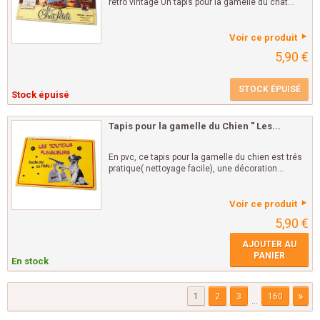
rétro vintage Un tapis pour la gamelle du chat...
Voir ce produit
5,90 €
STOCK ÉPUISÉ
Stock épuisé
Tapis pour la gamelle du Chien " Les...
En pvc, ce tapis pour la gamelle du chien est trés
pratique( nettoyage facile), une décoration...
Voir ce produit
5,90 €
AJOUTER AU
PANIER
En stock
»
1
2
3
160
...