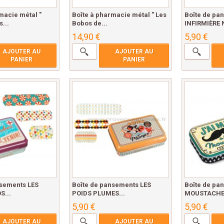
macie métal "
Boîte à pharmacie métal " Les
Boîte de pa
...
Bobos de...
INFIRMIÈRE N
14,90 €
5,90 €
AJOUTER AU
AJOUTER AU
PANIER
PANIER
nsements LES
Boîte de pansements LES
Boîte de pa
S...
POIDS PLUMES...
MOUSTACHE N
5,90 €
5,90 €
AJOUTER AU
AJOUTER AU