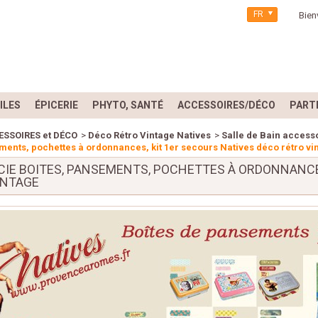
FR
Bien
ILES
ÉPICERIE
PHYTO, SANTÉ
ACCESSOIRES/DÉCO
PART
ESSOIRES et DÉCO
>
Déco Rétro Vintage Natives
>
Salle de Bain accesso
ments, pochettes à ordonnances, kit 1er secours Natives déco rétro vi
IE BOITES, PANSEMENTS, POCHETTES À ORDONNANCES
INTAGE