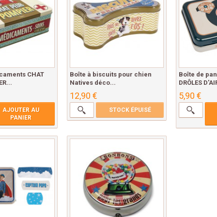
icaments CHAT
Boîte à biscuits pour chien
Boîte de pa
R...
Natives déco...
DRÔLES D'AIR
12,90 €
5,90 €
AJOUTER AU
STOCK ÉPUISÉ
PANIER