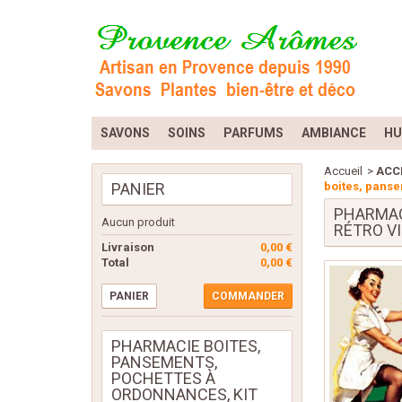
SAVONS
SOINS
PARFUMS
AMBIANCE
HU
Accueil
>
ACC
PANIER
boites, panse
PHARMAC
Aucun produit
RÉTRO V
Livraison
0,00 €
Total
0,00 €
PANIER
COMMANDER
PHARMACIE BOITES,
PANSEMENTS,
POCHETTES À
ORDONNANCES, KIT