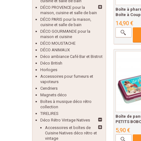
cuisine et salle de bain
DÉCO PROVENCE pour la
Boîte à phar
maison, cuisine et salle de bain
Boîte à Coups
DÉCO PARIS pour la maison,
14,90 €
cuisine et salle de bain
DÉCO GOURMANDE pour la
maison et cuisine
DÉCO MOUSTACHE
DÉCO ANIMAUX
Déco ambiance Café Bar et Bistrot
Déco British
Horloges
Accessoires pour fumeurs et
vapoteurs
Cendriers
Magnets déco
Boîtes à musique déco rétro
collection
TIRELIRES
Boîte de pa
Déco Rétro Vintage Natives
PETITS BOBO
Accessoires et boîtes de
5,90 €
Cuisine Natives déco rétro et
vintage