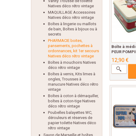
Vanity Trousse de toilette
Natives déco rétro vintage
MAQUILLAGE Accessoires
Natives déco rétro vintage
Boîtes à lingerie ou maillots
de bain, Boîtes à bijoux ou à
secrets
PHARMACIE boites,
pansements, pochettes à
Boîte à méd
ordonnances, kit 1er secours
PEUR POMPIE
Natives déco rétro vintage
12,90 €
Boîtes à mouchoirs Natives
déco rétro vintage
Boîtes à vernis, Kits limes à
ongles, Trousses à
manucure Natives déco rétro
vintage
Boîtes à coton à démaquiller,
boîtes à coton-tige Natives
déco rétro vintage
Poubelles balayettes WC,
dérouleurs et réserves de
papier toilette Natives déco
rétro vintage
Savon de Marseille et boîtes