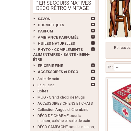
1ER SECOURS NATIVES
DÉCO RÉTRO VINTAGE
SAVON
COSMÉTIQUES
PARFUM
AMBIANCE PARFUMÉE
HUILES NATURELLES
Retrouvez 
PHYTO - COMPLÉMENTS
ALIMENTAIRES - SANTÉ - BIEN-
ÊTRE
ÉPICERIE FINE
Tri :
--
ACCESSOIRES et DÉCO
Salle de bain
La cuisine
Boîtes
MUG - Grand choix de Mugs
ACCESSOIRES CHIENS ET CHATS
Collection Anges et Chérubins
DÉCO DE CHARME pour la
maison, cuisine et salle de bain
DÉCO CAMPAGNE pour la maison,