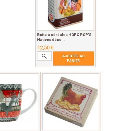
Boîte à céréales HOPO POP'S
Natives déco...
12,50 €
AJOUTER AU
PANIER