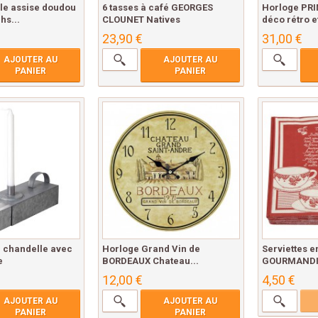
le assise doudou
6 tasses à café GEORGES
Horloge PRI
hs...
CLOUNET Natives
déco rétro e
23,90 €
31,00 €
AJOUTER AU
AJOUTER AU
PANIER
PANIER
e chandelle avec
Horloge Grand Vin de
Serviettes e
e
BORDEAUX Chateau...
GOURMANDIS
12,00 €
4,50 €
AJOUTER AU
AJOUTER AU
PANIER
PANIER