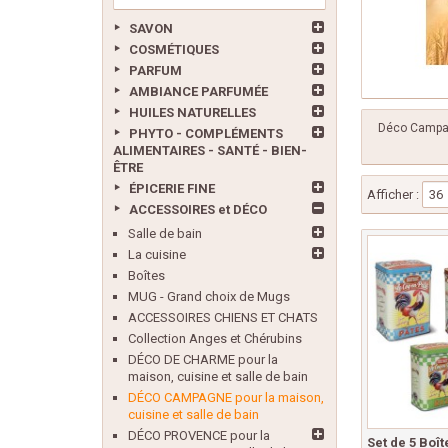
SAVON
COSMÉTIQUES
PARFUM
AMBIANCE PARFUMÉE
HUILES NATURELLES
Déco Campag
PHYTO - COMPLÉMENTS
ALIMENTAIRES - SANTÉ - BIEN-
ÊTRE
ÉPICERIE FINE
Afficher :
36
ACCESSOIRES et DÉCO
Salle de bain
La cuisine
Boîtes
MUG - Grand choix de Mugs
ACCESSOIRES CHIENS ET CHATS
Collection Anges et Chérubins
DÉCO DE CHARME pour la
maison, cuisine et salle de bain
DÉCO CAMPAGNE pour la maison,
cuisine et salle de bain
DÉCO PROVENCE pour la
Set de 5 Boît