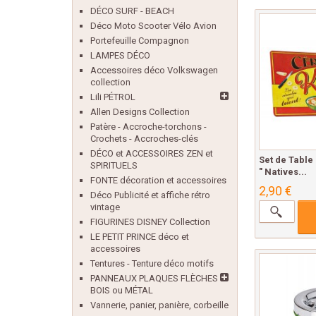
DÉCO SURF - BEACH
Déco Moto Scooter Vélo Avion
Portefeuille Compagnon
LAMPES DÉCO
Accessoires déco Volkswagen
collection
Lili PÉTROL
Allen Designs Collection
Patère - Accroche-torchons -
Crochets - Accroches-clés
DÉCO et ACCESSOIRES ZEN et
Set de Table
SPIRITUELS
" Natives...
FONTE décoration et accessoires
2,90 €
Déco Publicité et affiche rétro
vintage
FIGURINES DISNEY Collection
LE PETIT PRINCE déco et
accessoires
Tentures - Tenture déco motifs
PANNEAUX PLAQUES FLÈCHES
BOIS ou MÉTAL
Vannerie, panier, panière, corbeille