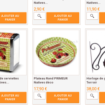
Natives...
Natives...
2,90 €
11,90 €
AJOUTER AU
AJOUTER AU
PANIER
PANIER
de serviettes
Plateau Rond PRIMEUR
Horloge de 
ves...
Natives déco
Terroir
17,90 €
38,00 €
AJOUTER AU
AJOUTER AU
PANIER
PANIER