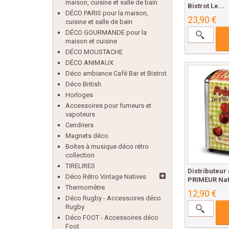
maison, cuisine et salle de bain
Bistrot Le...
DÉCO PARIS pour la maison,
23,90 €
cuisine et salle de bain
DÉCO GOURMANDE pour la
maison et cuisine
DÉCO MOUSTACHE
DÉCO ANIMAUX
Déco ambiance Café Bar et Bistrot
Déco British
Horloges
Accessoires pour fumeurs et
vapoteurs
Cendriers
Magnets déco
Boîtes à musique déco rétro
collection
TIRELIRES
Distributeur 
Déco Rétro Vintage Natives
PRIMEUR Nati
Thermomètre
12,90 €
Déco Rugby - Accessoires déco
Rugby
Déco FOOT - Accessoires déco
Foot