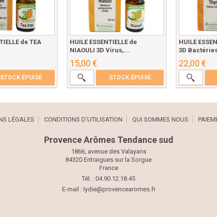
TIELLE de TEA
HUILE ESSENTIELLE de
HUILE ESSEN
NIAOULI 3D Virus,...
3D Bactéries,
15,00 €
22,00 €
STOCK ÉPUISÉ
STOCK ÉPUISÉ
NS LÉGALES
CONDITIONS D'UTILISATION
QUI SOMMES NOUS
PAIEM
Provence Arômes Tendance sud
1866, avenue des Valayans
84320 Entraigues sur la Sorgue
France
Tél. : 04.90.12.18.45
E-mail :
lydie@provencearomes.fr