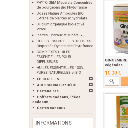
PHYTO'GEM Macérats Concentrés
de bourgeons Bio Phytofrance
Doses Nature Ampoules BIO
Extraits de plantes et hydrolats
Silicium organique bio-activé
Vitasil
Pierres, Cristaux et Minéraux
HUILES ESSENTIELLES 3D Diluée
Dispersée Dynamisée Phytofrance
COMPLEXES HUILES
ESSENTIELLES POUR
GINGEMBRE B
DIFFUSEURS
végétales...
HUILES ESSENTIELLES 100%
10,00 €
PURES NATURELLES et BIO
ÉPICERIE FINE
ACCESSOIRES et DÉCO
Partenaires
Coffrets cadeaux, idées
cadeaux
Cartes cadeaux
INFORMATIONS