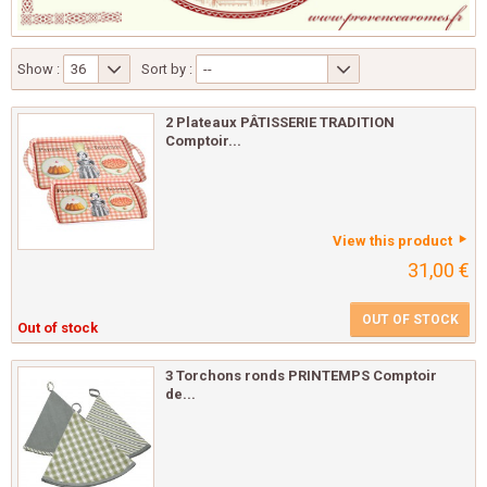
Show :
36
Sort by :
--
2 Plateaux PÂTISSERIE TRADITION
Comptoir...
View this product
31,00 €
OUT OF STOCK
Out of stock
3 Torchons ronds PRINTEMPS Comptoir
de...