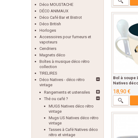
Déco MOUSTACHE
DÉCO ANIMAUX
Déco Café Bar et Bistrot
Déco British
Horloges
Accessoires pour fumeurs et
vapoteurs
Cendriers
Magnets déco
Boîtes à musique déco rétro
collection
TIRELIRES
Bol à soupe 
Déco Natives - déco rétro
Natives déco
vintage
18,90 €
Rangements et ustensiles
Thé ou café ?
MUGS Natives déco rétro
vintage
Mugs US Natives déco rétro
vintage
Tasses à Café Natives déco
rétro et vintage