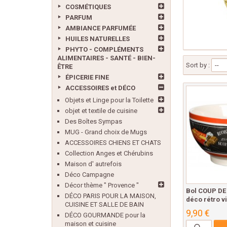
COSMÉTIQUES
PARFUM
AMBIANCE PARFUMÉE
HUILES NATURELLES
PHYTO - COMPLÉMENTS
ALIMENTAIRES - SANTÉ - BIEN-
Sort by :
--
ÊTRE
ÉPICERIE FINE
ACCESSOIRES et DÉCO
Objets et Linge pour la Toilette
objet et textile de cuisine
Des Boîtes Sympas
MUG - Grand choix de Mugs
ACCESSOIRES CHIENS ET CHATS
Collection Anges et Chérubins
Maison d' autrefois
Déco Campagne
Décor thème " Provence "
Bol COUP DE
DÉCO PARIS POUR LA MAISON,
déco rétro v
CUISINE ET SALLE DE BAIN
9,90 €
DÉCO GOURMANDE pour la
maison et cuisine