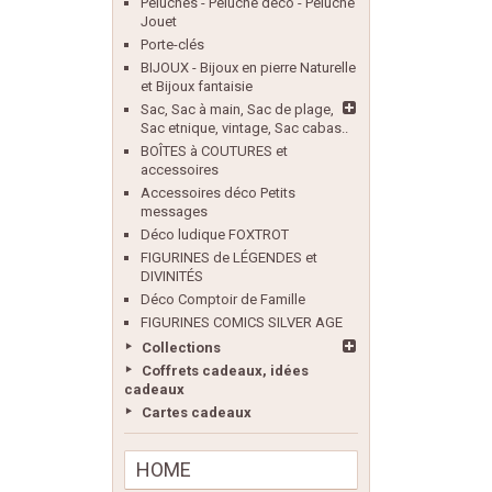
Peluches - Peluche déco - Peluche
Jouet
Porte-clés
BIJOUX - Bijoux en pierre Naturelle
et Bijoux fantaisie
Sac, Sac à main, Sac de plage,
Sac etnique, vintage, Sac cabas..
BOÎTES à COUTURES et
accessoires
Accessoires déco Petits
messages
Déco ludique FOXTROT
FIGURINES de LÉGENDES et
DIVINITÉS
Déco Comptoir de Famille
FIGURINES COMICS SILVER AGE
Collections
Coffrets cadeaux, idées
cadeaux
Cartes cadeaux
HOME