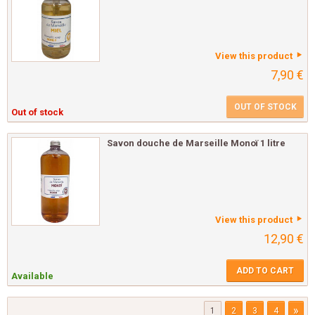
View this product
7,90 €
OUT OF STOCK
Out of stock
Savon douche de Marseille Monoï 1 litre
View this product
12,90 €
ADD TO CART
Available
»
1
2
3
4