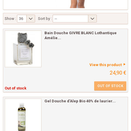
Show :
36
Sort by :
--
Bain Douche GIVRE BLANC Lothantique
Amélie...
View this product
24,90 €
OUT OF STOCK
Out of stock
Gel Douche d'Alep Bio 40% de laurier...