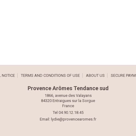
 NOTICE
TERMS AND CONDITIONS OF USE
ABOUT US
SECURE PAYM
Provence Arômes Tendance sud
1866, avenue des Valayans
84320 Entraigues sur la Sorgue
France
Tel 04.90.12.18.45
Email:
lydie@provencearomes.fr