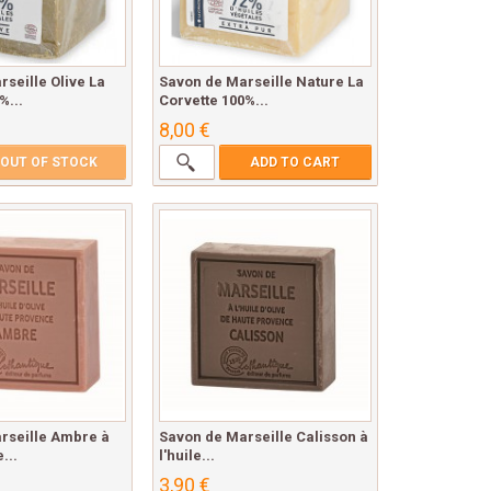
seille Olive La
Savon de Marseille Nature La
%...
Corvette 100%...
8,00 €
OUT OF STOCK
ADD TO CART
rseille Ambre à
Savon de Marseille Calisson à
...
l'huile...
3,90 €