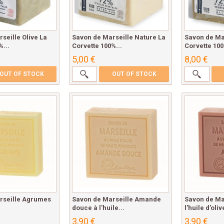
seille Olive La
Savon de Marseille Nature La
Savon de Mar
%...
Corvette 100%...
Corvette 100
5,00 €
8,00 €
OUT OF STOCK
OUT OF STOCK
rseille Agrumes
Savon de Marseille Amande
Savon de Ma
douce à l'huile...
l'huile d'olive
3,90 €
3,90 €