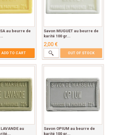
SA au beurre de
Savon MUGUET au beurre de
..
karité 100 gr...
2,00 €
ADD TO CART
OUT OF STOCK
E LAVANDE au
Savon OPIUM au beurre de
ité...
karité 100 gr...