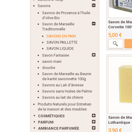
Savons
Savons de Provence à l'huile
d'olive Bio
Savon de Mar
Savon de Marseille
Corvette 100
Traditionnelle
5,00 €
SAVONS EN PAIN
SAVON PAILLETTE
SAVON LIQUIDE
Savon Fantaisie
savon main
douche
Savon de Marseille au Beurre
de karité savonnette 100g
Savons au Lait d'ânesse
Savons sans Huiles de Palme
Savons au lait de chèvre
Produits Naturels pour Entretien
de la maison et des meubles
COSMÉTIQUES
Savon de Ma
PARFUM
Lothantique
AMBIANCE PARFUMÉE
3,90 €