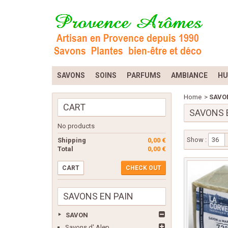
SAVONS
SOINS
PARFUMS
AMBIANCE
HU
Home
>
SAVO
CART
SAVONS 
No products
Show :
36
Shipping
0,00 €
Total
0,00 €
CART
CHECK OUT
SAVONS EN PAIN
SAVON
Savons d' Alep