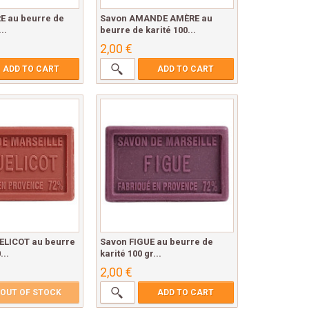
 au beurre de
Savon AMANDE AMÈRE au
..
beurre de karité 100...
2,00 €
ADD TO CART
ADD TO CART
ELICOT au beurre
Savon FIGUE au beurre de
...
karité 100 gr...
2,00 €
OUT OF STOCK
ADD TO CART