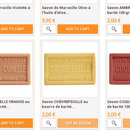
seille Violette à
Savon de Marseille Olive à
Savon AMBRE
l'huile d'olive...
karité 100 gr.
3,90 €
2,00 €
ADD TO CART
ADD TO CART
ELLE ORANGE au
Savon CHÈVREFEUILLE au
Savon COQU
ité...
beurre de karité...
de karité 100
2,00 €
2,00 €
ADD TO CART
OUT OF STOCK