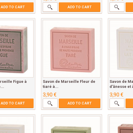
ADD TO CART
ADD TO CART
seille Figue à
Savon de Marseille Fleur de
Savon de Mar
...
tiaré à...
d'ânesse et à
3,90 €
3,90 €
ADD TO CART
ADD TO CART