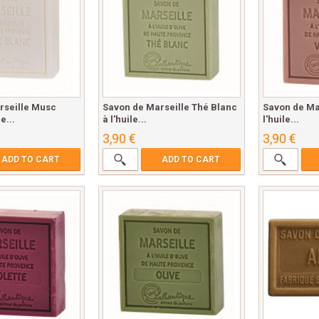
rseille Musc
Savon de Marseille Thé Blanc
Savon de Mar
e...
à l'huile...
l'huile...
3,90 €
3,90 €
ADD TO CART
ADD TO CART