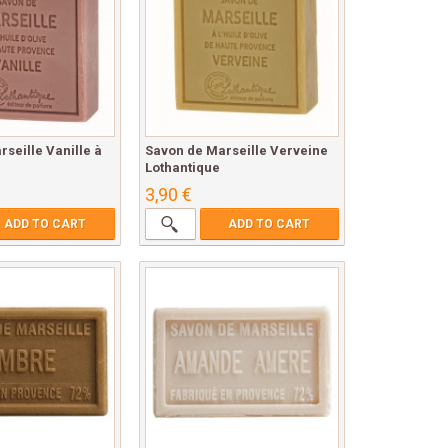
seille Vanille à
Savon de Marseille Verveine
Lothantique
3,90 €
ADD TO CART
ADD TO CART