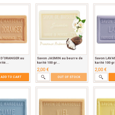
 D'ORANGER au
Savon JASMIN au beurre de
Savon LAVAN
ité...
karité 100 gr...
karité 100 gr.
2,00 €
2,00 €
ADD TO CART
OUT OF STOCK