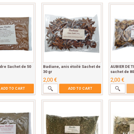
dre Sachet de 50
Badiane, anis étoilé Sachet de
AUBIER DE T
30 gr
sachet de 80
2,00 €
2,00 €
ADD TO CART
ADD TO CART