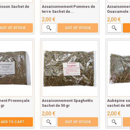
isson Sachet de
Assaisonnement Pommes de
Assaisonne
terre Sachet de...
Guacamole S
2,00 €
2,00 €
OUT OF STOCK
OUT OF STOCK
ent Provençale
Assaisonnement Spaghettis
Aubépine so
 gr
Sachet de 50 gr
sachet de 60
2,00 €
2,00 €
ADD TO CART
OUT OF STOCK