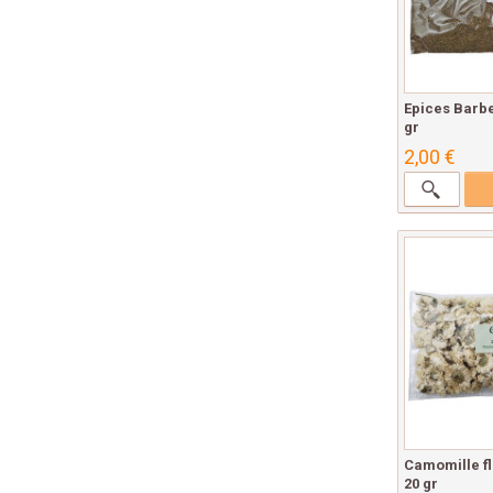
Epices Barb
gr
2,00 €
Camomille fl
20 gr