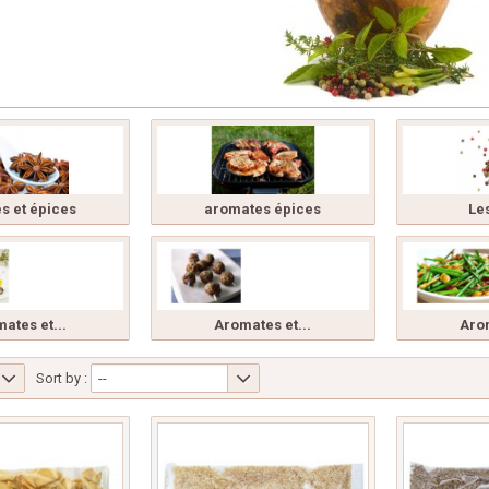
es et épices
aromates épices
Le
ates et...
Aromates et...
Arom
Sort by :
--