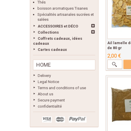
Thés
boisson aromatiques Tisanes
Spécialités artisanales sucrées et
salées
ACCESSOIRES et DÉCO
Collections
Coffrets cadeaux, idées
Ail lamelle 
cadeaux
de 80 gr
Cartes cadeaux
2,00 €
HOME
Delivery
Legal Notice
Terms and conditions of use
About us
Secure payment
confidentialité