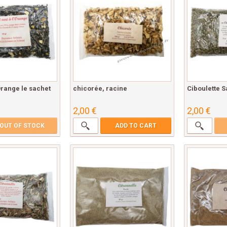
'Orange le sachet
chicorée, racine
Ciboulette S
2,00 €
2,00 €
OUT OF STOCK
ADD TO CART