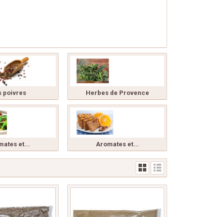
s poivres
Herbes de Provence
ates et...
Aromates et...