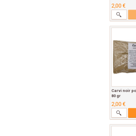
2,00 €
Carvi noir p
80 gr
2,00 €