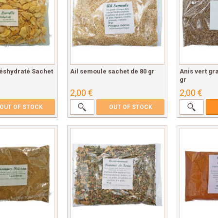
déshydraté Sachet
Ail semoule sachet de 80 gr
Anis vert gr
gr
2,00 €
2,00 €
OUT OF STOCK
OUT OF STOCK