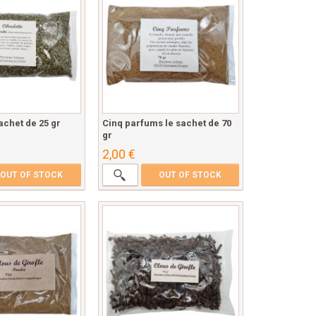
achet de 25 gr
Cinq parfums le sachet de 70
gr
2,00 €
OUT OF STOCK
OUT OF STOCK