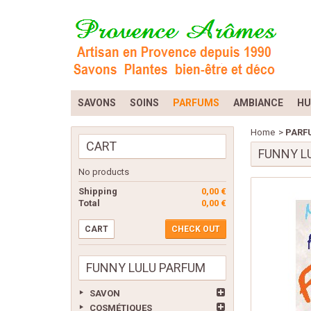
SAVONS
SOINS
PARFUMS
AMBIANCE
HU
Home
>
PARF
CART
FUNNY L
No products
Shipping
0,00 €
Total
0,00 €
CART
CHECK OUT
FUNNY LULU PARFUM
SAVON
COSMÉTIQUES