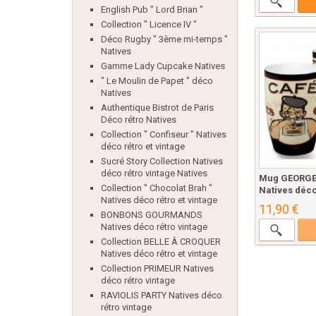
English Pub " Lord Brian "
Collection " Licence IV "
Déco Rugby " 3ème mi-temps "
Natives
Gamme Lady Cupcake Natives
" Le Moulin de Papet " déco
Natives
Authentique Bistrot de Paris
Déco rétro Natives
Collection " Confiseur " Natives
déco rétro et vintage
Sucré Story Collection Natives
déco rétro vintage Natives
Mug GEORGE
Collection " Chocolat Brah "
Natives déco 
Natives déco rétro et vintage
11,90 €
BONBONS GOURMANDS
Natives déco rétro vintage
Collection BELLE Â CROQUER
Natives déco rétro et vintage
Collection PRIMEUR Natives
déco rétro vintage
RAVIOLIS PARTY Natives déco
rétro vintage