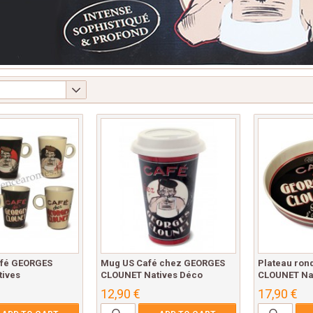
café GEORGES
Mug US Café chez GEORGES
Plateau ron
ives
CLOUNET Natives Déco
CLOUNET Nat
12,90 €
17,90 €