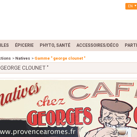
EN
ILES
ÉPICERIE
PHYTO, SANTÉ
ACCESSOIRES/DÉCO
PART
ctions
>
Natives
>
Gamme " george clounet "
 GEORGE CLOUNET "