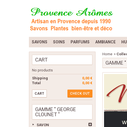
SAVONS
SOINS
PARFUMS
AMBIANCE
HU
Home
>
Colle
CART
GAMME "
No products
Shipping
0,00 €
Total
0,00 €
CART
CHECK OUT
GAMME " GEORGE
CLOUNET "
SAVON