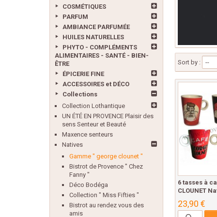
COSMÉTIQUES
PARFUM
AMBIANCE PARFUMÉE
HUILES NATURELLES
PHYTO - COMPLÉMENTS
ALIMENTAIRES - SANTÉ - BIEN-
Sort by :
--
ÊTRE
ÉPICERIE FINE
ACCESSOIRES et DÉCO
Collections
Collection Lothantique
UN ÉTÉ EN PROVENCE Plaisir des
sens Senteur et Beauté
Maxence senteurs
Natives
Gamme " george clounet "
Bistrot de Provence " Chez
Fanny "
6 tasses à 
Déco Bodéga
CLOUNET Nat
Collection " Miss Fifties "
23,90 €
Bistrot au rendez vous des
amis