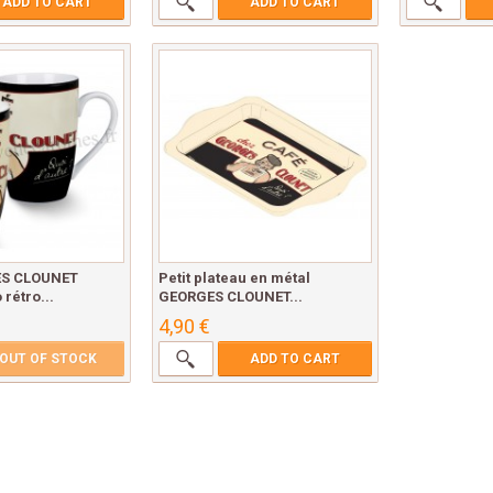
ADD TO CART
ADD TO CART
S CLOUNET
Petit plateau en métal
rétro...
GEORGES CLOUNET...
4,90 €
OUT OF STOCK
ADD TO CART