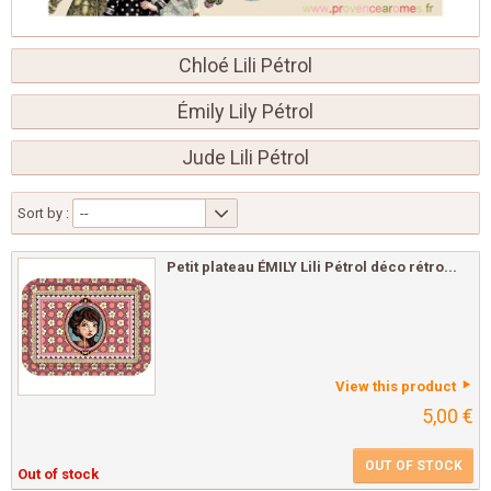
Chloé Lili Pétrol
Émily Lily Pétrol
Jude Lili Pétrol
Sort by :
--
Petit plateau ÉMILY Lili Pétrol déco rétro...
View this product
5,00 €
OUT OF STOCK
Out of stock