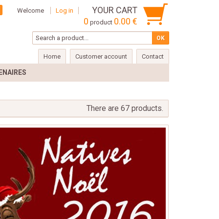
YOUR CART
Welcome
Log in
0
0.00 €
product
Home
Customer account
Contact
ENAIRES
There are 67 products.