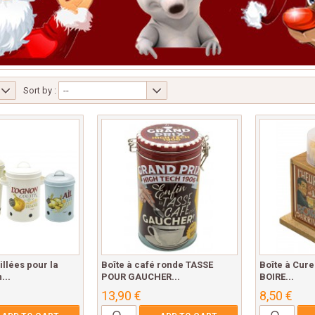
Sort by :
--
illées pour la
Boîte à café ronde TASSE
Boîte à Cur
...
POUR GAUCHER...
BOIRE...
13,90 €
8,50 €