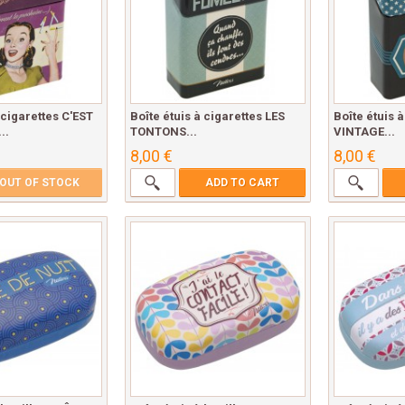
 cigarettes C'EST
Boîte étuis à cigarettes LES
Boîte étuis 
..
TONTONS...
VINTAGE...
8,00 €
8,00 €
OUT OF STOCK
ADD TO CART