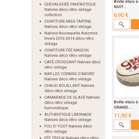
Boîte étuis à
CHEVAUCHÉE FANTASTIQUE
NUIT...
Natives déco rétro vintage
6,90 €
collection
CONFITURE MISS TARTINE
Natives déco rétro vintage
Natives Nouveautés Automne
hivers 2013-2014 déco rétro
vintage
CONFITURE FÉE MAISON
Natives déco rétro vintage
CAFÉ CROISSANT Natives déco
rétro vintage
BAR LES COPAINS D'ABORD
Natives déco rétro vintage
CHAUD BOUILLANT Natives
déco rétro vintage
CAMARADE DE GLACE Natives
Boîte étuis à
déco rétro vintage
GRAND...
humoristique
AUTHENTIQUE LIMONADE
11,90 €
Natives déco rétro vintage
FOU D' FOOT Natives déco
rétro vintage
FÉE ZBOUK Natives déco rétro