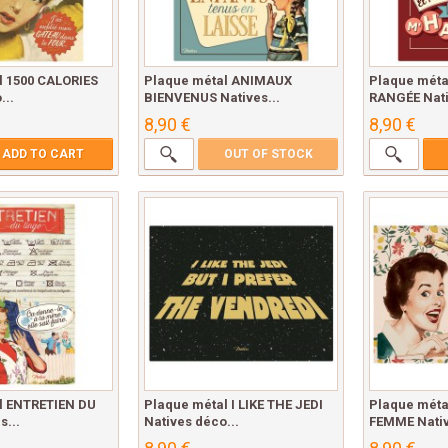
l 1500 CALORIES
Plaque métal ANIMAUX
Plaque mét
...
BIENVENUS Natives...
RANGÉE Nati
8,90 €
8,90 €
ADD TO CART
OUT OF STOCK
l ENTRETIEN DU
Plaque métal I LIKE THE JEDI
Plaque méta
s...
Natives déco...
FEMME Nativ