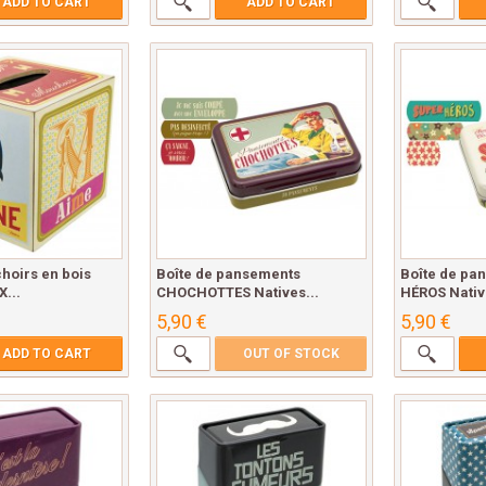
ADD TO CART
ADD TO CART
hoirs en bois
Boîte de pansements
Boîte de pa
...
CHOCHOTTES Natives...
HÉROS Native
5,90 €
5,90 €
ADD TO CART
OUT OF STOCK