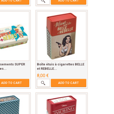
ADD TO CART
ADD TO CART
nsements SUPER
Boîte étuis à cigarettes BELLE
s...
et REBELLE...
8,00 €
ADD TO CART
ADD TO CART