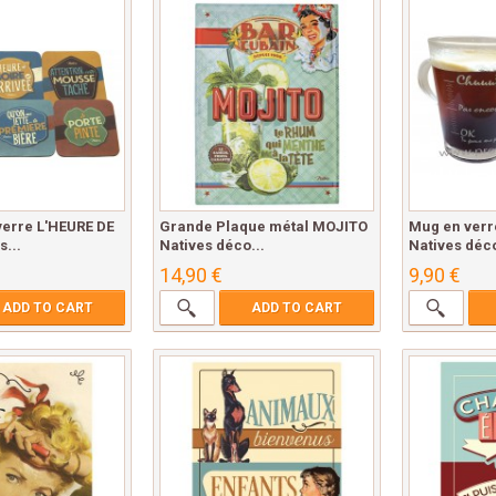
verre L'HEURE DE
Grande Plaque métal MOJITO
Mug en verr
s...
Natives déco...
Natives déco
14,90 €
9,90 €
ADD TO CART
ADD TO CART