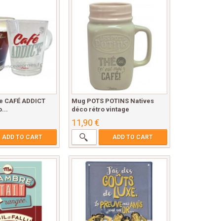
e CAFÉ ADDICT
Mug POTS POTINS Natives
...
déco rétro vintage
11,90 €
ADD TO CART
ADD TO CART