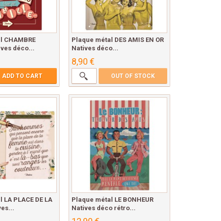
al CHAMBRE
Plaque métal DES AMIS EN OR
ves déco...
Natives déco...
8,90 €
ADD TO CART
OUT OF STOCK
l LA PLACE DE LA
Plaque métal LE BONHEUR
es...
Natives déco rétro...