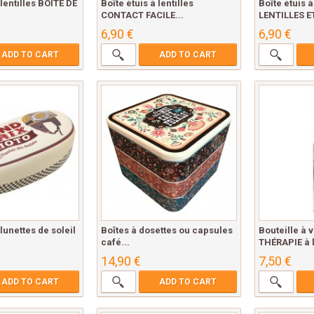
 lentilles BOÎTE DE
Boîte étuis à lentilles
Boîte étuis à
CONTACT FACILE...
LENTILLES ET
6,90 €
6,90 €
ADD TO CART
ADD TO CART
 lunettes de soleil
Boîtes à dosettes ou capsules
Bouteille à 
café...
THÉRAPIE à l
14,90 €
7,50 €
ADD TO CART
ADD TO CART