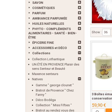
SAVON
COSMÉTIQUES
PARFUM
AMBIANCE PARFUMÉE
HUILES NATURELLES
PHYTO - COMPLÉMENTS
Show :
36
ALIMENTAIRES - SANTÉ - BIEN-
ÊTRE
ÉPICERIE FINE
ACCESSOIRES et DÉCO
Collections
Collection Lothantique
UN ÉTÉ EN PROVENCE Plaisir des
sens Senteur et Beauté
Maxence senteurs
Natives
Gamme " george clounet "
Bistrot de Provence " Chez
3 Boîtes éma
Fanny "
conservation
Déco Bodéga
59,90 €
Collection " Miss Fifties "
Bistrot au rendez vous des