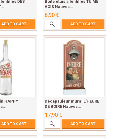
 lentilles DES
Boîte étuis à lentilles TU ME
...
VOIS Natives...
6,90 €
ADD TO CART
ADD TO CART
vin HAPPY
Décapsuleur mural L'HEURE
a...
DE BOIRE Natives...
17,90 €
ADD TO CART
ADD TO CART