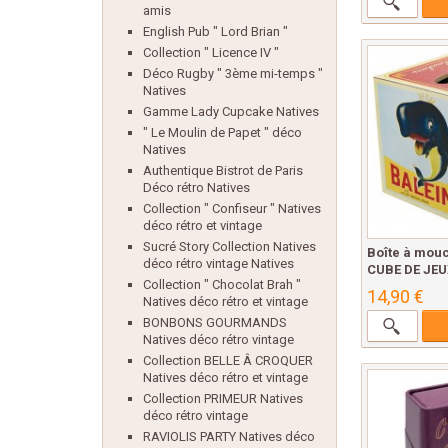
amis
English Pub " Lord Brian "
Collection " Licence IV "
Déco Rugby " 3ème mi-temps "
Natives
Gamme Lady Cupcake Natives
" Le Moulin de Papet " déco
Natives
Authentique Bistrot de Paris
Déco rétro Natives
Collection " Confiseur " Natives
déco rétro et vintage
Sucré Story Collection Natives
Boîte à mouc
déco rétro vintage Natives
CUBE DE JEUX
Collection " Chocolat Brah "
14,90 €
Natives déco rétro et vintage
BONBONS GOURMANDS
Natives déco rétro vintage
Collection BELLE Â CROQUER
Natives déco rétro et vintage
Collection PRIMEUR Natives
déco rétro vintage
RAVIOLIS PARTY Natives déco