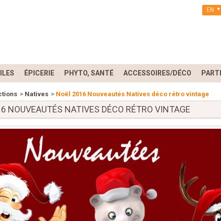
EN
ILES
ÉPICERIE
PHYTO, SANTÉ
ACCESSOIRES/DÉCO
PART
ctions
>
Natives
>
Noël 2016 Nouveautés Natives déco rétro vintage
16 NOUVEAUTÉS NATIVES DÉCO RÉTRO VINTAGE