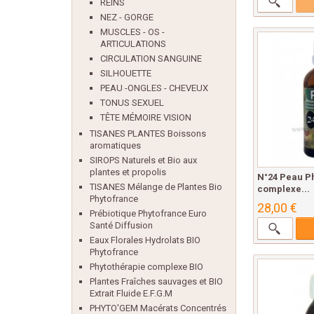
REINS
NEZ - GORGE
MUSCLES - OS -
ARTICULATIONS
CIRCULATION SANGUINE
SILHOUETTE
PEAU -ONGLES - CHEVEUX
TONUS SEXUEL
TÊTE MÉMOIRE VISION
TISANES PLANTES Boissons
aromatiques
SIROPS Naturels et Bio aux
plantes et propolis
N°24 Peau P
TISANES Mélange de Plantes Bio
complexe...
Phytofrance
28,00 €
Prébiotique Phytofrance Euro
Santé Diffusion
Eaux Florales Hydrolats BIO
Phytofrance
Phytothérapie complexe BIO
Plantes Fraîches sauvages et BIO
Extrait Fluide E.F.G.M
PHYTO'GEM Macérats Concentrés