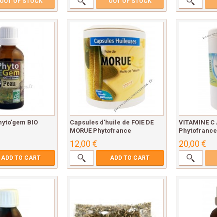
OUT OF STOCK
OUT OF STOCK
hyto'gem BIO
Capsules d'huile de FOIE DE
VITAMINE C
MORUE Phytofrance
Phytofrance 
12,00 €
20,00 €
ADD TO CART
ADD TO CART