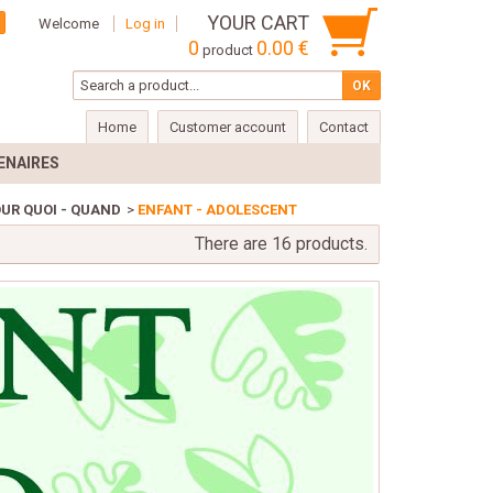
YOUR CART
Welcome
Log in
0
0.00 €
product
Home
Customer account
Contact
ENAIRES
OUR QUOI - QUAND
>
ENFANT - ADOLESCENT
There are 16 products.