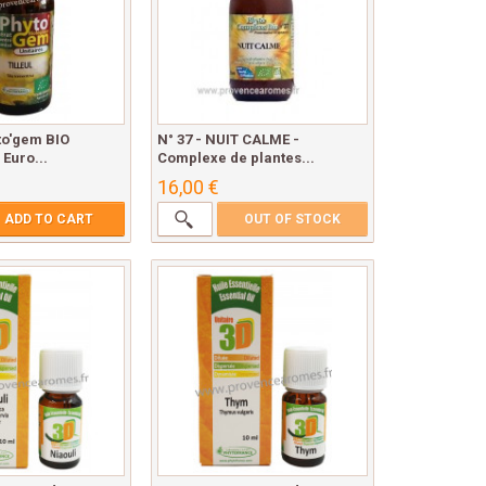
to'gem BIO
N° 37 - NUIT CALME -
Euro...
Complexe de plantes...
16,00 €
ADD TO CART
OUT OF STOCK