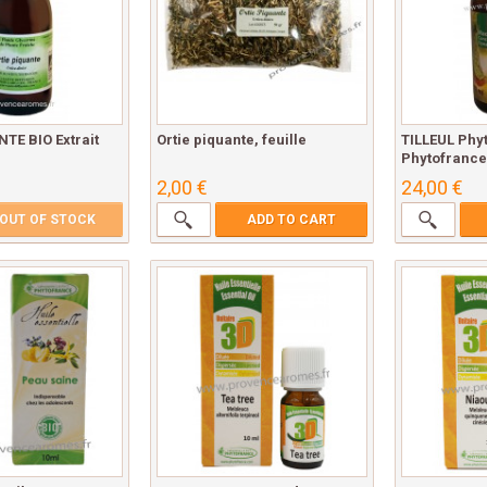
TE BIO Extrait
Ortie piquante, feuille
TILLEUL Phy
Phytofrance 
2,00 €
24,00 €
OUT OF STOCK
ADD TO CART