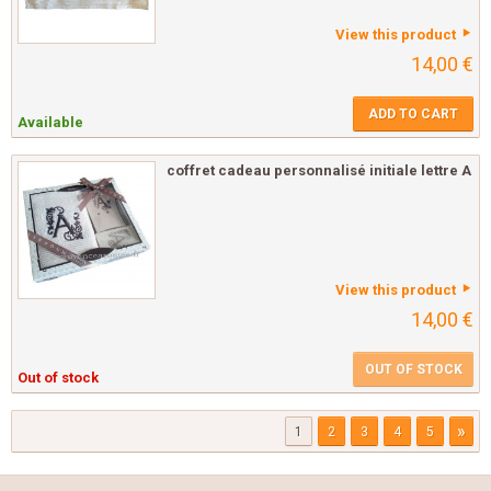
View this product
14,00 €
ADD TO CART
Available
coffret cadeau personnalisé initiale lettre A
View this product
14,00 €
OUT OF STOCK
Out of stock
»
1
2
3
4
5