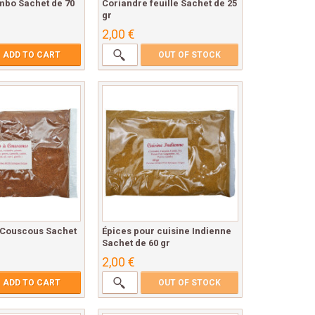
mbo Sachet de 70
Coriandre feuille Sachet de 25
gr
2,00 €
ADD TO CART
OUT OF STOCK
 Couscous Sachet
Épices pour cuisine Indienne
Sachet de 60 gr
2,00 €
ADD TO CART
OUT OF STOCK