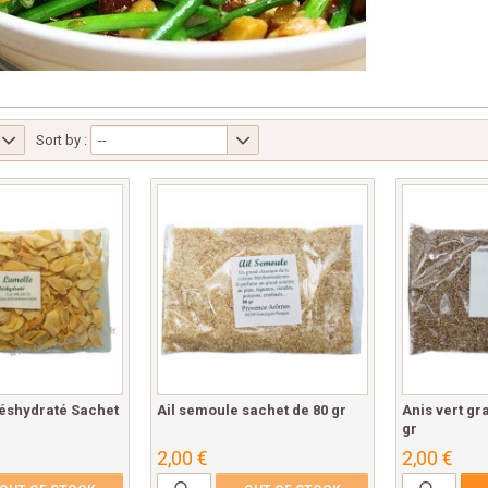
Sort by :
--
déshydraté Sachet
Ail semoule sachet de 80 gr
Anis vert gr
gr
2,00 €
2,00 €