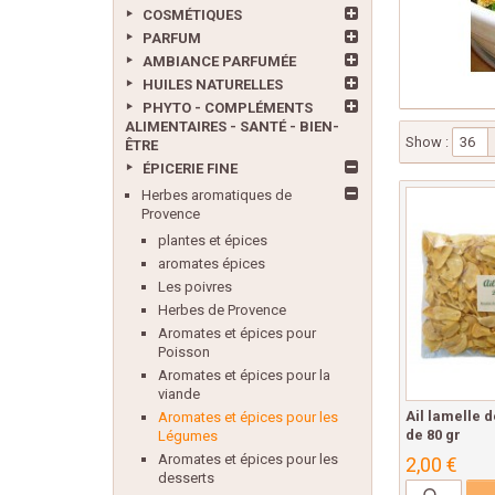
COSMÉTIQUES
PARFUM
AMBIANCE PARFUMÉE
HUILES NATURELLES
PHYTO - COMPLÉMENTS
ALIMENTAIRES - SANTÉ - BIEN-
Show :
36
ÊTRE
ÉPICERIE FINE
Herbes aromatiques de
Provence
plantes et épices
aromates épices
Les poivres
Herbes de Provence
Aromates et épices pour
Poisson
Aromates et épices pour la
viande
Ail lamelle 
Aromates et épices pour les
de 80 gr
Légumes
Aromates et épices pour les
2,00 €
desserts