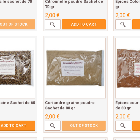
 le sachet de 70
Citronnelle poudre Sachet de
Épices Colo
70 gr
gr
2,00 €
2,00 €
OUT OF STOCK
ADD TO CART
aine Sachet de 60
Coriandre graine poudre
Épices pour
Sachet de 80 gr
de 80 gr
2,00 €
2,00 €
ADD TO CART
OUT OF STOCK