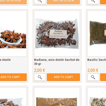
OUT OF STOCK
OUT OF STOCK
s étoilé
Badiane, anis étoilé Sachet de
Basilic Sach
30 gr
2,00 €
2,00 €
ADD TO CART
ADD TO CART