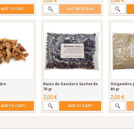
2,00 €
2,00 €
ADD TO CART
OUT OF STOCK
dre
Baies de Genièvre Sachet de
Gingembre p
70 gr
80 gr
2,00 €
2,00 €
ADD TO CART
ADD TO CART