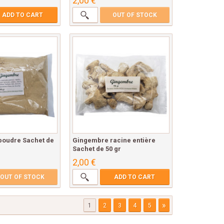
2,00 €
ADD TO CART
OUT OF STOCK
oudre Sachet de
Gingembre racine entière
Sachet de 50 gr
2,00 €
OUT OF STOCK
ADD TO CART
»
1
2
3
4
5