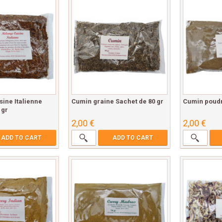
ine Italienne
Cumin graine Sachet de 80 gr
Cumin poudr
 gr
2,00 €
2,00 €
ADD TO CART
ADD TO CART