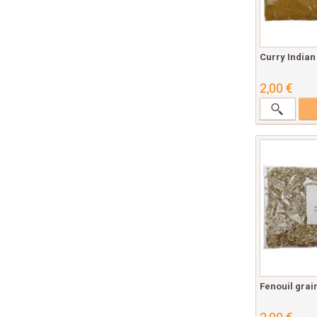
Curry Indian
2,00 €
Fenouil grai