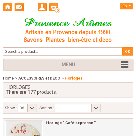
EN
0
MENU
Home
>
ACCESSOIRES et DÉCO
>
Horloges
HORLOGES
There are 177 products.
Show :
36
Sort by :
--
Horloge " Café expresso "