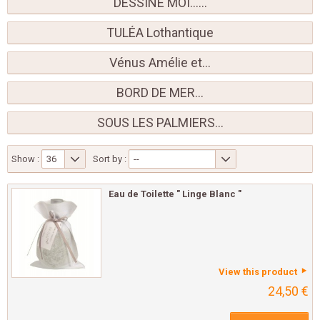
DESSINE MOI......
TULÉA Lothantique
Vénus Amélie et...
BORD DE MER...
SOUS LES PALMIERS...
Show :
36
Sort by :
--
Eau de Toilette " Linge Blanc "
View this product
24,50 €