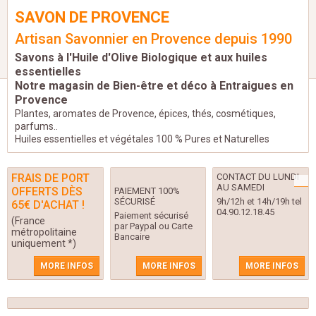
SAVON DE PROVENCE
Artisan Savonnier en Provence depuis 1990
Savons à l'Huile d'Olive Biologique et aux huiles
essentielles
Notre magasin de Bien-être et déco à Entraigues en
Provence
Plantes, aromates de Provence, épices, thés, cosmétiques,
parfums..
Huiles essentielles et végétales 100 % Pures et Naturelles
FRAIS DE PORT
CONTACT DU LUNDI
AU SAMEDI
OFFERTS DÈS
PAIEMENT 100%
SÉCURISÉ
9h/12h et 14h/19h tel
65€ D'ACHAT !
04.90.12.18.45
Paiement sécurisé
(France
par Paypal ou Carte
métropolitaine
Bancaire
uniquement *)
MORE INFOS
MORE INFOS
MORE INFOS