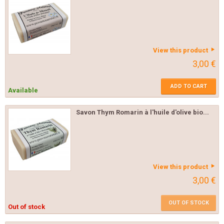
View this product
3,00 €
ADD TO CART
Available
Savon Thym Romarin à l'huile d'olive bio...
View this product
3,00 €
OUT OF STOCK
Out of stock