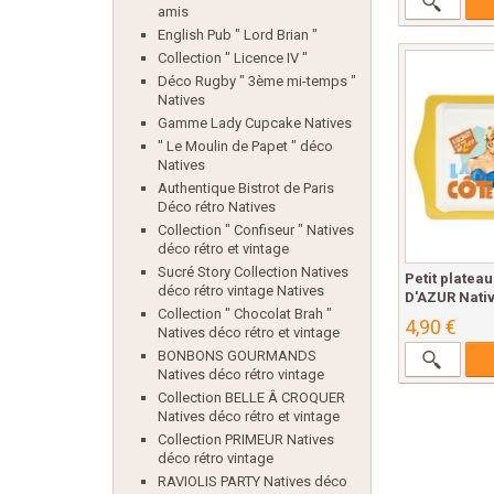
amis
English Pub " Lord Brian "
Collection " Licence IV "
Déco Rugby " 3ème mi-temps "
Natives
Gamme Lady Cupcake Natives
" Le Moulin de Papet " déco
Natives
Authentique Bistrot de Paris
Déco rétro Natives
Collection " Confiseur " Natives
déco rétro et vintage
Sucré Story Collection Natives
Petit platea
déco rétro vintage Natives
D'AZUR Nativ
Collection " Chocolat Brah "
4,90 €
Natives déco rétro et vintage
BONBONS GOURMANDS
Natives déco rétro vintage
Collection BELLE Â CROQUER
Natives déco rétro et vintage
Collection PRIMEUR Natives
déco rétro vintage
RAVIOLIS PARTY Natives déco