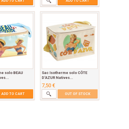
ADD TO CART
ADD TO CART
me solo BEAU
Sac Isotherme solo CÔTE
es...
D'AZUR Natives...
7,50 €
ADD TO CART
OUT OF STOCK