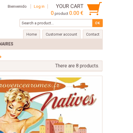
YOUR CART
Bienvenido
Log in
0
0.00 €
product
Home
Customer account
Contact
NAIRES
e
There are 8 products.