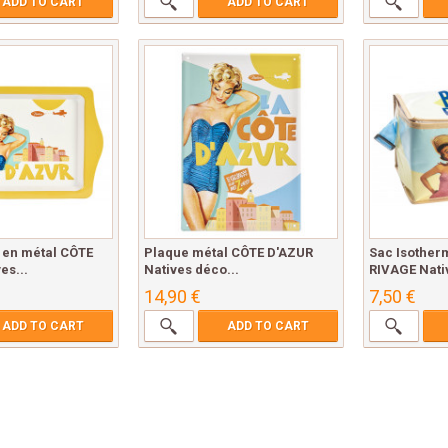
ADD TO CART
ADD TO CART
u en métal CÔTE
Plaque métal CÔTE D'AZUR
Sac Isother
es...
Natives déco...
RIVAGE Nativ
14,90 €
7,50 €
ADD TO CART
ADD TO CART