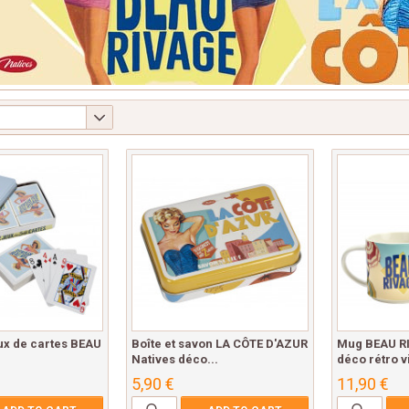
eux de cartes BEAU
Boîte et savon LA CÔTE D'AZUR
Mug BEAU RI
Natives déco...
déco rétro v
5,90 €
11,90 €