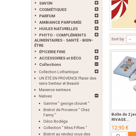
SAVON
COSMÉTIQUES
PARFUM
AMBIANCE PARFUMÉE
HUILES NATURELLES
PHYTO - COMPLÉMENTS
Sort by :
--
ALIMENTAIRES - SANTÉ - BIEN-
ÊTRE
ÉPICERIE FINE
ACCESSOIRES et DÉCO
Collections
Collection Lothantique
UN ÉTÉ EN PROVENCE Plaisir des
sens Senteur et Beauté
Maxence senteurs
Natives
Gamme " george clounet "
Bistrot de Provence " Chez
Boîte de 2 j
Fanny "
RIVAGE...
Déco Bodéga
12,90 €
Collection " Miss Fifties "
Bistrot au rendez vous des