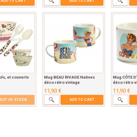
ADD TO CART
ADD TO CART
ols, et couverts
Mug BEAU RIVAGE Natives
Mug CÔTE D'
déco rétro vintage
déco rétro v
11,90 €
11,90 €
OUT OF STOCK
ADD TO CART