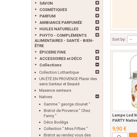
SAVON
COSMÉTIQUES
PARFUM
AMBIANCE PARFUMÉE
HUILES NATURELLES
PHYTO - COMPLÉMENTS
Sort by :
--
ALIMENTAIRES - SANTÉ - BIEN-
ÊTRE
ÉPICERIE FINE
ACCESSOIRES et DÉCO
Collections
Collection Lothantique
UN ÉTÉ EN PROVENCE Plaisir des
sens Senteur et Beauté
Maxence senteurs
Natives
Gamme " george clounet "
Bistrot de Provence " Chez
Lampe Led M
Fanny "
PARTY Native
Déco Bodéga
9,90 €
Collection " Miss Fifties "
Bistrot au rendez vous des