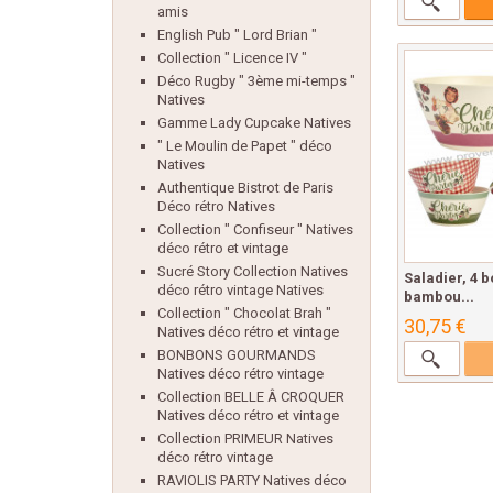
amis
English Pub " Lord Brian "
Collection " Licence IV "
Déco Rugby " 3ème mi-temps "
Natives
Gamme Lady Cupcake Natives
" Le Moulin de Papet " déco
Natives
Authentique Bistrot de Paris
Déco rétro Natives
Collection " Confiseur " Natives
déco rétro et vintage
Sucré Story Collection Natives
Saladier, 4 b
déco rétro vintage Natives
bambou...
Collection " Chocolat Brah "
30,75 €
Natives déco rétro et vintage
BONBONS GOURMANDS
Natives déco rétro vintage
Collection BELLE Â CROQUER
Natives déco rétro et vintage
Collection PRIMEUR Natives
déco rétro vintage
RAVIOLIS PARTY Natives déco