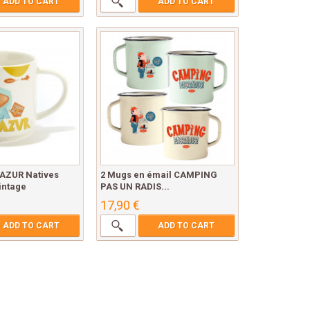
ADD TO CART
ADD TO CART
AZUR Natives
2 Mugs en émail CAMPING
intage
PAS UN RADIS...
17,90 €
ADD TO CART
ADD TO CART