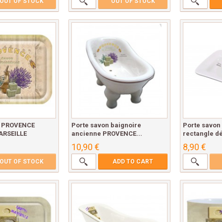
OUT OF STOCK
OUT OF STOCK
au PROVENCE
Porte savon baignoire
Porte savon
ARSEILLE
ancienne PROVENCE...
rectangle dé
10,90 €
8,90 €
OUT OF STOCK
ADD TO CART