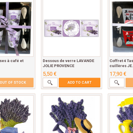
ses à café et
Dessous de verre LAVANDE
Coffret 4 Ta
JOLIE PROVENCE
cuillères JE.
5,50 €
17,90 €
OUT OF STOCK
ADD TO CART