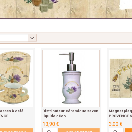
tasses à café
Distributeur céramique savon
Magnet pla
NCE...
liquide déco...
PROVENCE S
13,90 €
3,00 €