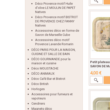
Déco Provence motif Huile
d'olive LE MOULIN DE PAPET
Natives
Déco Provence motif BISTROT
DE PROVENCE CHEZ FANNY
Natives
Accessoires déco en forme de
Savon de Marseille Cube
Accessoires déco motif
Provence Lavande Romarin
DÉCO PARIS POUR LA MAISON,
CUISINE ET SALLE DE BAIN
DÉCO GOURMANDE pour la
Petit plate
maison et cuisine
SAVON DE M
Déco MOUSTACHE
4,00 €
DÉCO ANIMAUX
Déco Café Bar et Bistrot
Déco British
Horloges
Accessoires pour fumeurs et
vapoteurs
Cendriers
Magnets déco