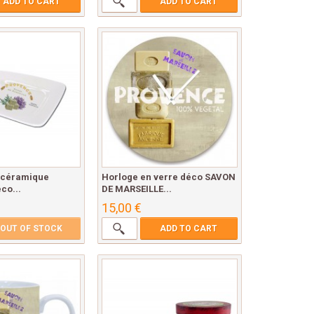
ADD TO CART
ADD TO CART
 céramique
Horloge en verre déco SAVON
co...
DE MARSEILLE...
15,00 €
OUT OF STOCK
ADD TO CART