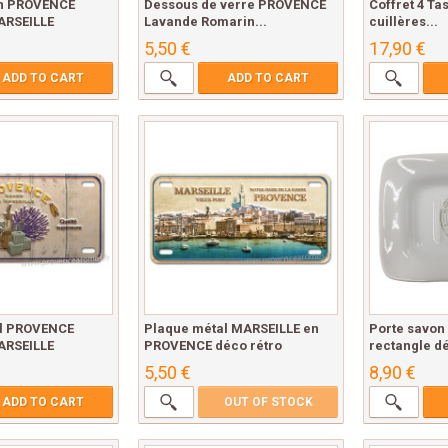
on PROVENCE
Dessous de verre PROVENCE
Coffret 4 Ta
ARSEILLE
Lavande Romarin...
cuillères...
5,50 €
17,90 €
ADD TO CART
ADD TO CART
al PROVENCE
Plaque métal MARSEILLE en
Porte savon
ARSEILLE
PROVENCE déco rétro
rectangle d
5,50 €
8,90 €
ADD TO CART
OUT OF STOCK