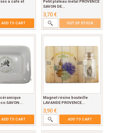
sses à café et
Petit plateau métal PROVENCE
SAVON DE...
3,70 €
ADD TO CART
OUT OF STOCK
 céramique
Magnet résine bouteille
éco SAVON...
LAVANDE PROVENCE...
3,90 €
ADD TO CART
ADD TO CART