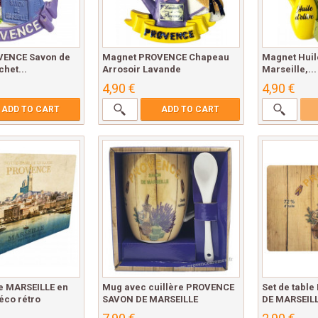
VENCE Savon de
Magnet PROVENCE Chapeau
Magnet Huile
chet...
Arrosoir Lavande
Marseille,...
4,90 €
4,90 €
ADD TO CART
ADD TO CART
e MARSEILLE en
Mug avec cuillère PROVENCE
Set de tabl
co rétro
SAVON DE MARSEILLE
DE MARSEIL