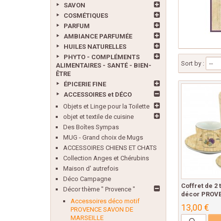
SAVON
COSMÉTIQUES
PARFUM
AMBIANCE PARFUMÉE
HUILES NATURELLES
PHYTO - COMPLÉMENTS
Sort by :
--
ALIMENTAIRES - SANTÉ - BIEN-
ÊTRE
ÉPICERIE FINE
ACCESSOIRES et DÉCO
Objets et Linge pour la Toilette
objet et textile de cuisine
Des Boîtes Sympas
MUG - Grand choix de Mugs
ACCESSOIRES CHIENS ET CHATS
Collection Anges et Chérubins
Maison d' autrefois
Déco Campagne
Coffret de 2 
Décor thème " Provence "
décor PROVE
Accessoires déco motif
13,00 €
PROVENCE SAVON DE
MARSEILLE