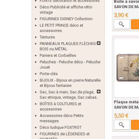
FONTE décoration et accessoires
Boîte à sav
SAVON DE M
Déco Publicité et affiche rétro
vintage
3,90 €
FIGURINES DISNEY Collection
LE PETIT PRINCE déco et
accessoires
Tentures
PANNEAUX PLAQUES FLÈCHES
BOIS ou MÉTAL
Paniers et Corbeilles
Peluches - Peluche déco - Peluche
Jouet
Porte-clés
BIJOUX - Bijoux en pierre Naturelle
et Bijoux fantaisie
Sac, Sac à main, Sac de plage,
Sac etnique, vintage, Sac cabas..
Plaque mét
BOÎTES à COUTURES et
SAVON DE M
accessoires
5,50 €
Accessoires déco Petits
messages
Déco ludique FOXTROT
FIGURINES de LÉGENDES et