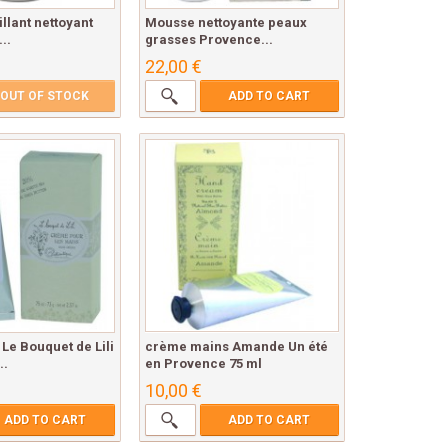
llant nettoyant
Mousse nettoyante peaux
..
grasses Provence...
22,00 €
OUT OF STOCK
ADD TO CART
Le Bouquet de Lili
crème mains Amande Un été
..
en Provence 75 ml
10,00 €
ADD TO CART
ADD TO CART