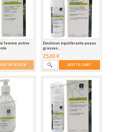
ité femme active
Émulsion équilibrante peaux
nté
grasses...
25,00 €
OUT OF STOCK
ADD TO CART