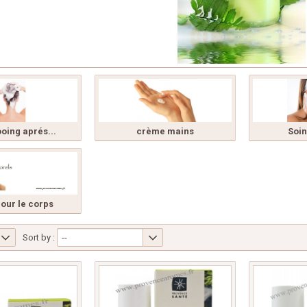
ing aprés...
crème mains
Soin
pour le corps
Sort by :
--