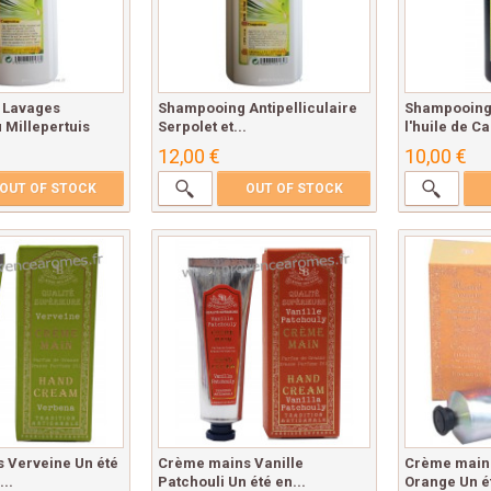
 Lavages
Shampooing Antipelliculaire
Shampooing
 Millepertuis
Serpolet et...
l'huile de C
12,00 €
10,00 €
OUT OF STOCK
OUT OF STOCK
 Verveine Un été
Crème mains Vanille
Crème main
..
Patchouli Un été en...
Orange Un ét