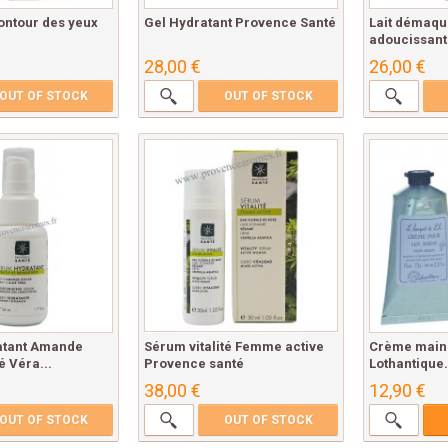
ontour des yeux
Gel Hydratant Provence Santé
Lait démaqui
adoucissant.
28,00 €
26,00 €
OUT OF STOCK
OUT OF STOCK
atant Amande
Sérum vitalité Femme active
Crème main 
é Véra...
Provence santé
Lothantique.
38,00 €
12,90 €
OUT OF STOCK
OUT OF STOCK