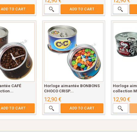
12,90 €
12,90 €
ADD TO CART
ADD TO CART
antée CAFÉ
Horloge aimantée BONBONS
Horloge ai
ction...
CHOCO CRISP...
collection 
12,90 €
12,90 €
ADD TO CART
ADD TO CART