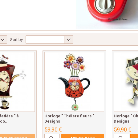
Sort by :
--
etière " à
Horloge " Théiere fleurs "
Horloge " Ch
co...
Designs
Designs
59,90 €
59,90 €