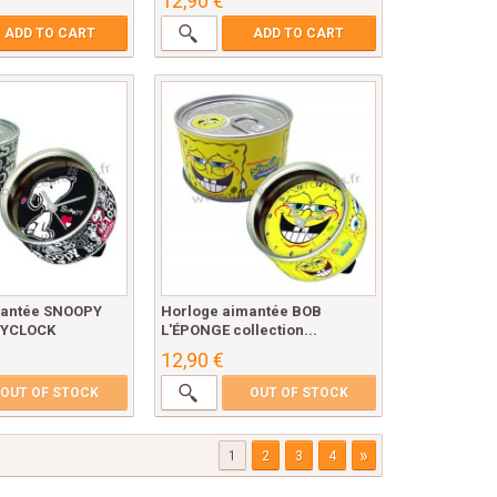
12,90 €
ADD TO CART
ADD TO CART
mantée SNOOPY
Horloge aimantée BOB
MYCLOCK
L'ÉPONGE collection...
12,90 €
OUT OF STOCK
OUT OF STOCK
»
1
2
3
4