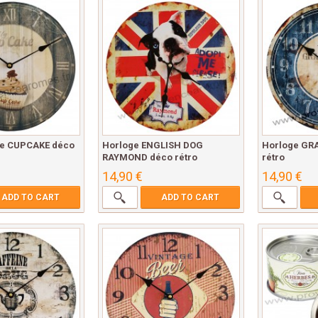
se CUPCAKE déco
Horloge ENGLISH DOG
Horloge GR
RAYMOND déco rétro
rétro
14,90 €
14,90 €
ADD TO CART
ADD TO CART