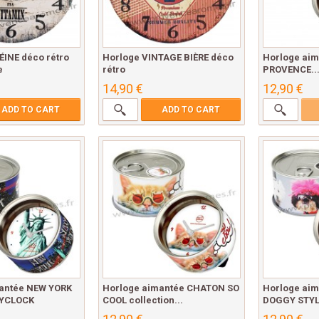
ÉINE déco rétro
Horloge VINTAGE BIÈRE déco
Horloge aim
e
rétro
PROVENCE..
14,90 €
12,90 €
ADD TO CART
ADD TO CART
antée NEW YORK
Horloge aimantée CHATON SO
Horloge aim
MYCLOCK
COOL collection...
DOGGY STYLE