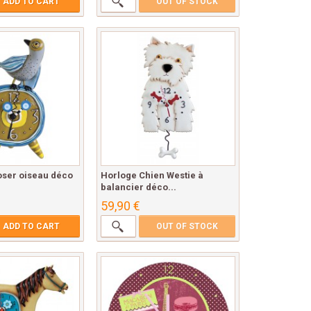
ADD TO CART
OUT OF STOCK
oser oiseau déco
Horloge Chien Westie à
balancier déco...
59,90 €
ADD TO CART
OUT OF STOCK