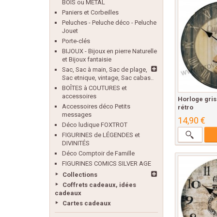
BOIS ou MÉTAL
Paniers et Corbeilles
Peluches - Peluche déco - Peluche
Jouet
Porte-clés
BIJOUX - Bijoux en pierre Naturelle
et Bijoux fantaisie
Sac, Sac à main, Sac de plage,
Sac etnique, vintage, Sac cabas..
BOÎTES à COUTURES et
accessoires
Horloge gri
Accessoires déco Petits
rétro
messages
14,90 €
Déco ludique FOXTROT
FIGURINES de LÉGENDES et
DIVINITÉS
Déco Comptoir de Famille
FIGURINES COMICS SILVER AGE
Collections
Coffrets cadeaux, idées
cadeaux
Cartes cadeaux