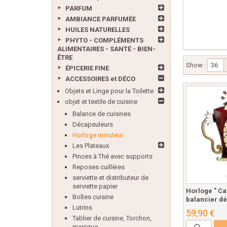
PARFUM
AMBIANCE PARFUMÉE
HUILES NATURELLES
PHYTO - COMPLÉMENTS
ALIMENTAIRES - SANTÉ - BIEN-
ÊTRE
Show :
36
ÉPICERIE FINE
ACCESSOIRES et DÉCO
Objets et Linge pour la Toilette
objet et textile de cuisine
Balance de cuisines
Décapsuleurs
Horloge minuteur
Les Plateaux
Pinces à Thé avec supports
Reposes cuillères
serviette et distributeur de
serviette papier
Horloge " Caf
Boîtes cuisine
balancier dé
Lutrins
59,90 €
Tablier de cuisine, Torchon,
manique