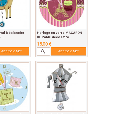
val à balancier
Horloge en verre MACARON
...
DE PARIS déco rétro
15,00 €
ADD TO CART
ADD TO CART