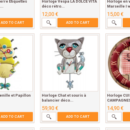
erre Étiquettes
Horloge Vespa LA DOLCE VITA
Horloge en 
..
déco rétro...
Marseille I w
12,00 €
15,00 €
ADD TO CART
ADD TO CART
enille et Papillon
Horloge Chat et souris à
Horloge CUI
balancier déco...
CAMPAGNES 
59,90 €
14,90 €
ADD TO CART
ADD TO CART