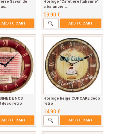
verre Savon de
Horloge "Cafetière Italienne"
as...
à balancier...
59,90 €
ADD TO CART
ADD TO CART
SINE DE NOS
Horloge beige CUPCAKE déco
déco rétro
rétro
14,90 €
ADD TO CART
ADD TO CART