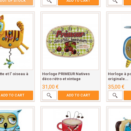
OUT OF STOCK
ADD TO CART
e et l' oiseau à
Horloge PRIMEUR Natives
Horloge à p
déco rétro et vintage
originale...
31,00 €
35,00 €
ADD TO CART
ADD TO CART