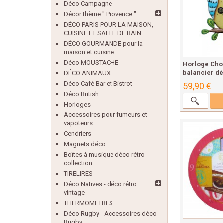
Déco Campagne
Décor thème " Provence "
DÉCO PARIS POUR LA MAISON,
CUISINE ET SALLE DE BAIN
DÉCO GOURMANDE pour la
maison et cuisine
Déco MOUSTACHE
Horloge Cho
balancier dé
DÉCO ANIMAUX
Déco Café Bar et Bistrot
59,90 €
Déco British
Horloges
Accessoires pour fumeurs et
vapoteurs
Cendriers
Magnets déco
Boîtes à musique déco rétro
collection
TIRELIRES
Déco Natives - déco rétro
vintage
THERMOMETRES
Déco Rugby - Accessoires déco
Rugby