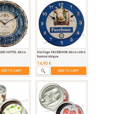
AND HOTEL déco
Horloge FACEBOOK déco rétro
humoristique
14,90 €
ADD TO CART
ADD TO CART