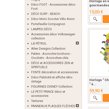
Horloge en v
Déco FOOT - Accessoires déco
gourmandes.
Foot
15,00 €
DÉCO SURF - BEACH
Déco Moto Scooter Vélo Avion
Portefeuille Compagnon
LAMPES DÉCO
Accessoires déco Volkswagen
collection
Lili PÉTROL
Allen Designs Collection
Patère - Accroche-torchons -
Crochets - Accroches-clés
DÉCO et ACCESSOIRES ZEN et
SPIRITUELS
FONTE décoration et accessoires
Déco Publicité et affiche rétro
Horloge " Ch
vintage
" à...
FIGURINES DISNEY Collection
59,90 €
LE PETIT PRINCE déco et
accessoires
Tentures
PANNEAUX PLAQUES FLÈCHES