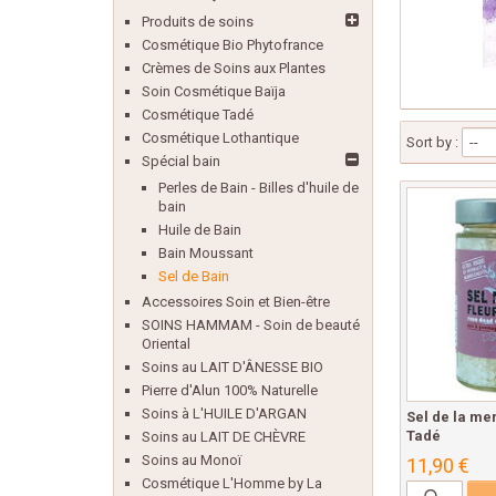
Produits de soins
Cosmétique Bio Phytofrance
Crèmes de Soins aux Plantes
Soin Cosmétique Baïja
Cosmétique Tadé
Cosmétique Lothantique
Sort by :
--
Spécial bain
Perles de Bain - Billes d'huile de
bain
Huile de Bain
Bain Moussant
Sel de Bain
Accessoires Soin et Bien-être
SOINS HAMMAM - Soin de beauté
Oriental
Soins au LAIT D'ÂNESSE BIO
Pierre d'Alun 100% Naturelle
Soins à L'HUILE D'ARGAN
Sel de la me
Tadé
Soins au LAIT DE CHÈVRE
Soins au Monoï
11,90 €
Cosmétique L'Homme by La