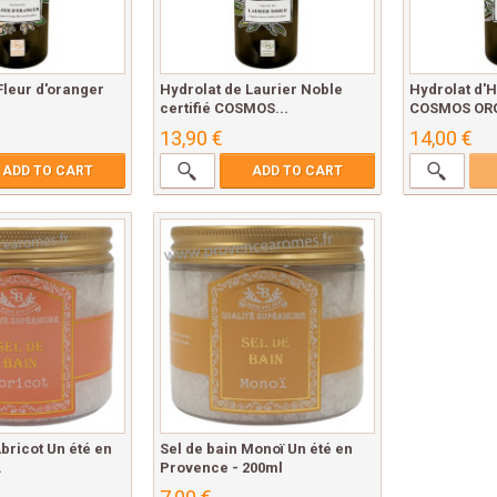
Fleur d'oranger
Hydrolat de Laurier Noble
Hydrolat d'H
certifié COSMOS...
COSMOS ORG
13,90 €
14,00 €
ADD TO CART
ADD TO CART
Abricot Un été en
Sel de bain Monoï Un été en
.
Provence - 200ml