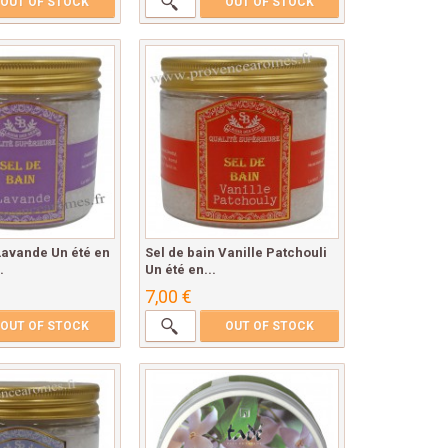
OUT OF STOCK
OUT OF STOCK
Lavande Un été en
Sel de bain Vanille Patchouli
.
Un été en...
7,00 €
OUT OF STOCK
OUT OF STOCK