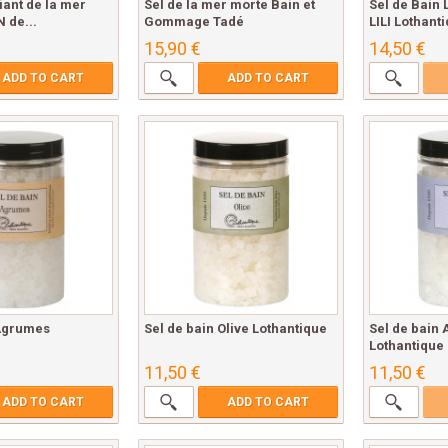
iant de la mer
Sel de la mer morte Bain et
Sel de Bain
 de...
Gommage Tadé
LILI Lothanti
15,90 €
14,50 €
ADD TO CART
ADD TO CART
 Agrumes
Sel de bain Olive Lothantique
Sel de bain 
Lothantique
11,50 €
11,50 €
ADD TO CART
ADD TO CART