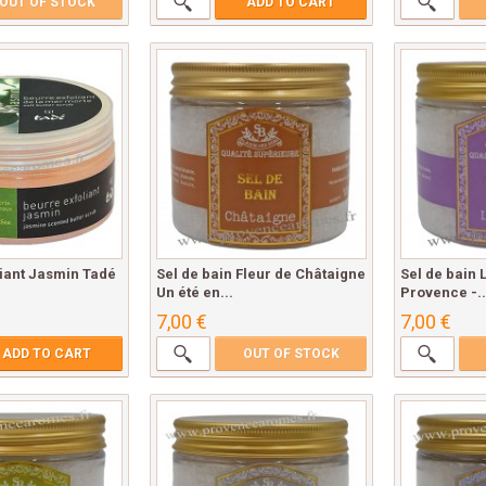
OUT OF STOCK
ADD TO CART
iant Jasmin Tadé
Sel de bain Fleur de Châtaigne
Sel de bain 
Un été en...
Provence -..
7,00 €
7,00 €
ADD TO CART
OUT OF STOCK