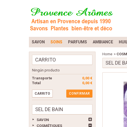
SAVON
SOINS
PARFUMS
AMBIANCE
HUI
Home
>
COSM
CARRITO
SEL DE B
Ningún producto
Transporte
0,00 €
Total
0,00 €
CARRITO
CONFIRMAR
SEL DE BAIN
SAVON
COSMÉTIQUES