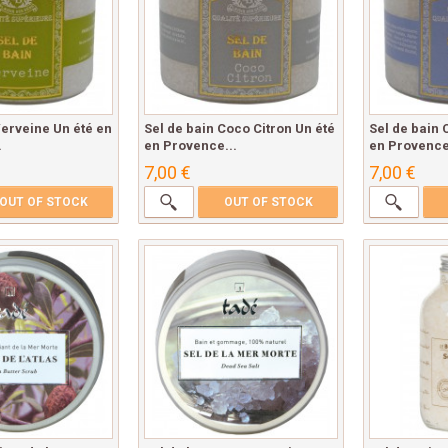
Verveine Un été en
Sel de bain Coco Citron Un été
Sel de bain 
.
en Provence...
en Provence 
7,00 €
7,00 €
OUT OF STOCK
OUT OF STOCK