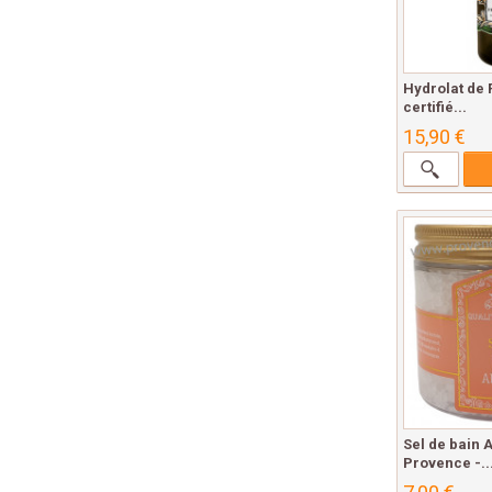
Hydrolat de 
certifié...
15,90 €
Sel de bain 
Provence -..