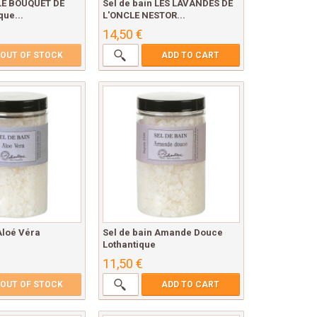
 LE BOUQUET DE
Sel de bain LES LAVANDES DE
que...
L'ONCLE NESTOR...
14,50 €
OUT OF STOCK
ADD TO CART
Aloé Véra
Sel de bain Amande Douce
Lothantique
11,50 €
OUT OF STOCK
ADD TO CART