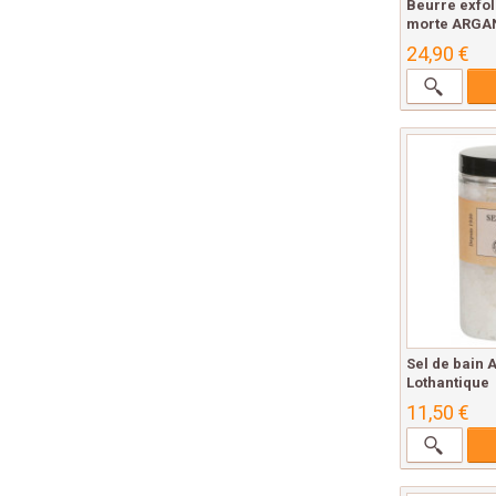
Beurre exfol
morte ARGAN
24,90 €
Sel de bain
Lothantique
11,50 €