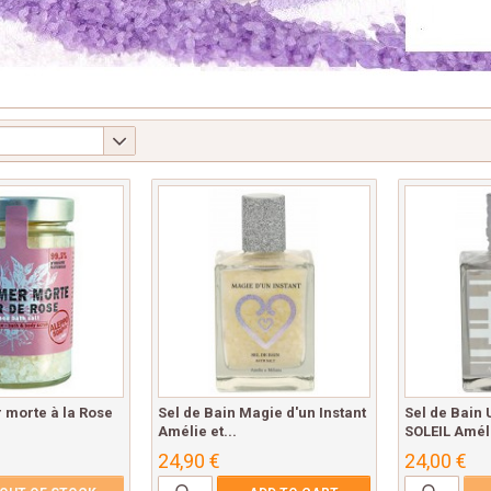
r morte à la Rose
Sel de Bain Magie d'un Instant
Sel de Bain
Amélie et...
SOLEIL Améli
24,90 €
24,00 €