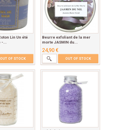
Coton Lin Un été
Beurre exfoliant de la mer
-...
morte JASMIN du...
24,90 €
OUT OF STOCK
OUT OF STOCK