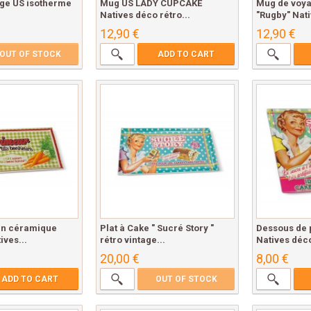
ge US isotherme
Mug US LADY CUPCAKE
Mug de voya
Natives déco rétro...
"Rugby" Nati
12,90 €
12,90 €
OUT OF STOCK
ADD TO CART
 en céramique
Plat à Cake " Sucré Story "
Dessous de 
ves...
rétro vintage...
Natives déco
20,00 €
8,00 €
ADD TO CART
OUT OF STOCK