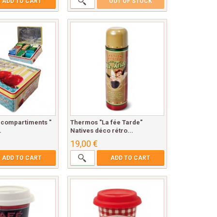
ADD TO CART
OUT OF STOCK
6 compartiments "
Thermos "La fée Tarde"
.
Natives déco rétro...
19,00 €
ADD TO CART
ADD TO CART