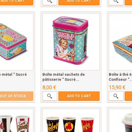
ADD TO CART
ADD TO CART
e métal " Sucré
Boîte métal sachets de
Boîte à thé 
pâtisserie " Sucré...
Confiseur "..
8,00 €
15,90 €
OUT OF STOCK
ADD TO CART