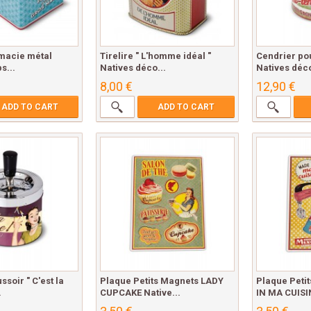
rmacie métal
Tirelire " L'homme idéal "
Cendrier po
s...
Natives déco...
Natives déco
8,00 €
12,90 €
ADD TO CART
ADD TO CART
soir " C'est la
Plaque Petits Magnets LADY
Plaque Peti
.
CUPCAKE Native...
IN MA CUISIN