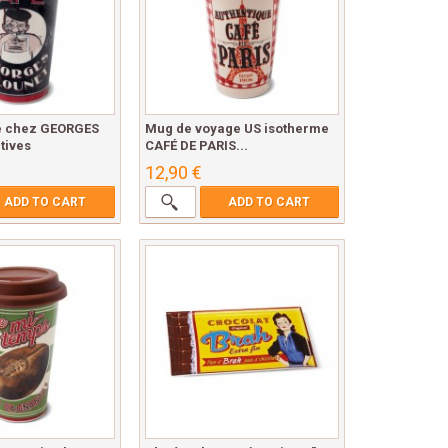
é chez GEORGES
Mug de voyage US isotherme
tives
CAFÉ DE PARIS...
12,90 €
ADD TO CART
ADD TO CART