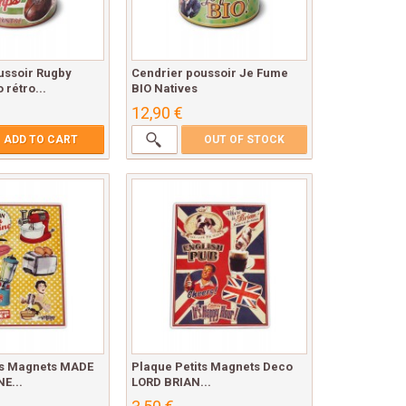
ussoir Rugby
Cendrier poussoir Je Fume
 rétro...
BIO Natives
12,90 €
ADD TO CART
OUT OF STOCK
ts Magnets MADE
Plaque Petits Magnets Deco
E...
LORD BRIAN...