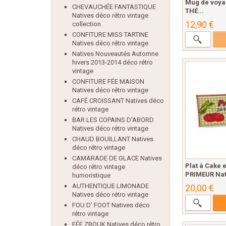
Mug de voya
CHEVAUCHÉE FANTASTIQUE
THÉ...
Natives déco rétro vintage
12,90 €
collection
CONFITURE MISS TARTINE
Natives déco rétro vintage
Natives Nouveautés Automne
hivers 2013-2014 déco rétro
vintage
CONFITURE FÉE MAISON
Natives déco rétro vintage
CAFÉ CROISSANT Natives déco
rétro vintage
BAR LES COPAINS D'ABORD
Natives déco rétro vintage
CHAUD BOUILLANT Natives
déco rétro vintage
CAMARADE DE GLACE Natives
Plat à Cake
déco rétro vintage
PRIMEUR Nati
humoristique
AUTHENTIQUE LIMONADE
20,00 €
Natives déco rétro vintage
FOU D' FOOT Natives déco
rétro vintage
FÉE ZBOUK Natives déco rétro