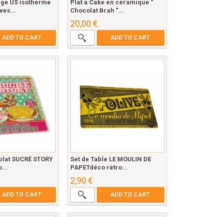
ge US isotherme
Plat à Cake en céramique "
ves...
Chocolat Brah "...
20,00 €
ADD TO CART
ADD TO CART
plat SUCRÉ STORY
Set de Table LE MOULIN DE
...
PAPETdéco rétro...
2,90 €
ADD TO CART
ADD TO CART