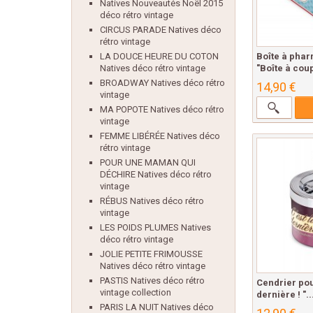
Natives Nouveautés Noël 2015
déco rétro vintage
CIRCUS PARADE Natives déco
rétro vintage
Boîte à pha
LA DOUCE HEURE DU COTON
"Boîte à coup
Natives déco rétro vintage
BROADWAY Natives déco rétro
14,90 €
vintage
MA POPOTE Natives déco rétro
vintage
FEMME LIBÉRÉE Natives déco
rétro vintage
POUR UNE MAMAN QUI
DÉCHIRE Natives déco rétro
vintage
RÉBUS Natives déco rétro
vintage
LES POIDS PLUMES Natives
déco rétro vintage
JOLIE PETITE FRIMOUSSE
Natives déco rétro vintage
PASTIS Natives déco rétro
Cendrier pous
vintage collection
dernière ! "..
PARIS LA NUIT Natives déco