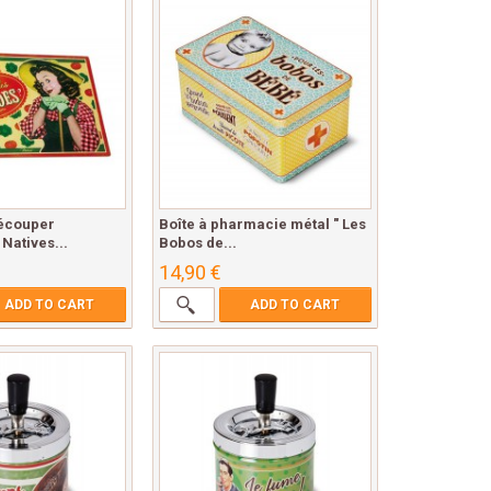
écouper
Boîte à pharmacie métal " Les
 Natives...
Bobos de...
14,90 €
ADD TO CART
ADD TO CART