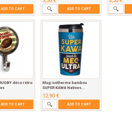
3,50 €
3,50 €
ADD TO CART
ADD TO CART
 RUGBY déco rétro
Mug isotherme bambou
ves
SUPER KAWA Natives...
12,90 €
ADD TO CART
ADD TO CART