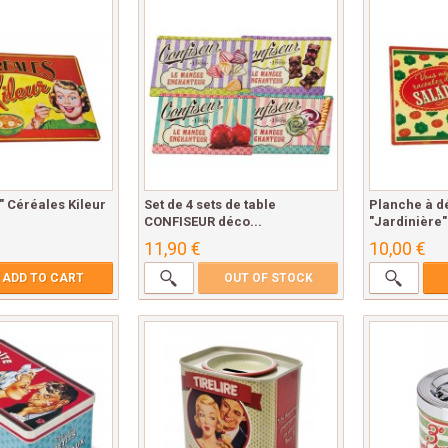
 " Céréales Kileur
Set de 4 sets de table
Planche à d
CONFISEUR déco...
"Jardinière"
11,90 €
10,00 €
ADD TO CART
OUT OF STOCK