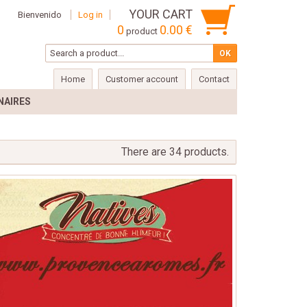
YOUR CART
Bienvenido
Log in
0
0.00 €
product
Home
Customer account
Contact
NAIRES
There are 34 products.