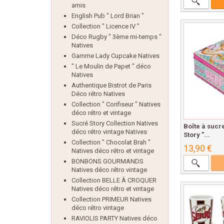
amis
English Pub " Lord Brian "
Collection " Licence IV "
Déco Rugby " 3ème mi-temps "
Natives
Gamme Lady Cupcake Natives
" Le Moulin de Papet " déco
Natives
Authentique Bistrot de Paris
Déco rétro Natives
Collection " Confiseur " Natives
déco rétro et vintage
Sucré Story Collection Natives
Boîte à sucr
déco rétro vintage Natives
Story "...
Collection " Chocolat Brah "
13,90 €
Natives déco rétro et vintage
BONBONS GOURMANDS
Natives déco rétro vintage
Collection BELLE Â CROQUER
Natives déco rétro et vintage
Collection PRIMEUR Natives
déco rétro vintage
RAVIOLIS PARTY Natives déco