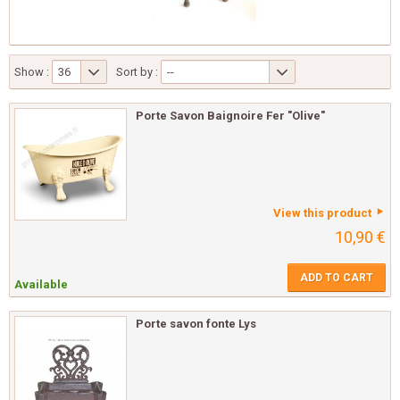
Show :
36
Sort by :
--
Porte Savon Baignoire Fer "Olive"
View this product
10,90 €
ADD TO CART
Available
Porte savon fonte Lys