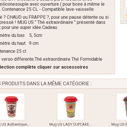
silicone
souple avec ouverture ( pour boire à même le
.
. Contenance 25 CL - Compatible lave-vaisselle
hé ? CHAUD ou FRAPPE
?, pour une pause détente ou si
pressé ! MUG US " Thé extraordinaire "
présenté dans
t pour une super idée Cadeau.
iamètre du bas 5, 5cm
e du haut 9 cm
nce 25 cl
 verso differente.Thé extraordinaire Thé Formidable
ollection complète cliquer sur accessoires
S PRODUITS DANS LA MÊME CATÉGORIE :
 US Authentique...
Mug US LADY CUPCAKE...
Mug US R