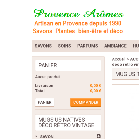
SAVONS
SOINS
PARFUMS
AMBIANCE
HU
Accueil
>
ACC
PANIER
déco rétro vi
MUG US 
Aucun produit
Livraison
0,00 €
Total
0,00 €
PANIER
COMMANDER
MUGS US NATIVES
DÉCO RÉTRO VINTAGE
SAVON