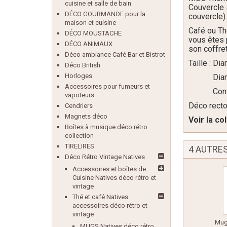
cuisine et salle de bain
Couvercle 
DÉCO GOURMANDE pour la
couvercle)
maison et cuisine
Café ou T
DÉCO MOUSTACHE
vous êtes 
DÉCO ANIMAUX
son coffre
Déco ambiance Café Bar et Bistrot
Taille : D
Déco British
Horloges
Diamètr
Accessoires pour fumeurs et
Contena
vapoteurs
Déco recto
Cendriers
Magnets déco
Voir la c
Boîtes à musique déco rétro
collection
TIRELIRES
4 AUTRE
Déco Rétro Vintage Natives
Accessoires et boîtes de
Cuisine Natives déco rétro et
vintage
Thé et café Natives
accessoires déco rétro et
vintage
Mug
MUGS Natives déco rétro