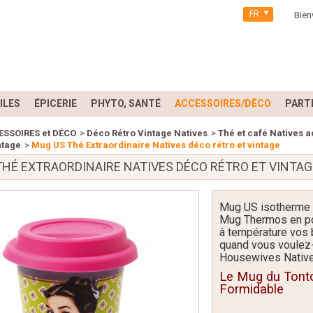
FR
Bien
ILES
ÉPICERIE
PHYTO, SANTÉ
ACCESSOIRES/DÉCO
PART
ESSOIRES et DÉCO
>
Déco Rétro Vintage Natives
>
Thé et café Natives a
ntage
>
Mug US Thé Extraordinaire Natives déco rétro et vintage
THÉ EXTRAORDINAIRE NATIVES DÉCO RÉTRO ET VINTAG
Mug US isotherme -
Mug Thermos en por
à température vos
quand vous voulez
Housewives Native
Le Mug du Tonto
Formidable