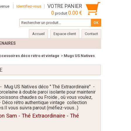
VOTRE PANIER
venue
Identifiez-vous
0
0.00 €
produit
Accueil
Espace client
Contact
ENAIRES
ccessoires déco rétro et vintage
>
Mugs US Natives
E
 Mug US Natives déco " Thé Extraordinaire" -
celaine à double paroi isolante pour maintenir
 boissons chaudes ou Froide
, où vous voulez,
- Déco rétro authentique vintage collection
s.
Il vous suivra parout (méfiez-vous...)
n Sam - Thé Extraordinaire - Thé