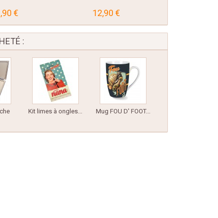
,90 €
12,90 €
HETÉ :
oche
Kit limes à ongles...
Mug FOU D' FOOT...