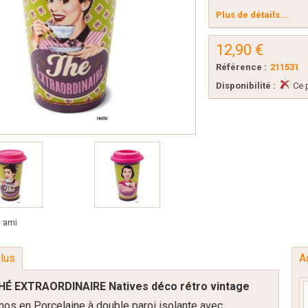
Plus de détails...
12,90 €
Référence :
211531
Disponibilité :
Ce 
n ami
plus
A
HÉ EXTRAORDINAIRE Natives déco rétro vintage
s en Porcelaine à double paroi isolante avec