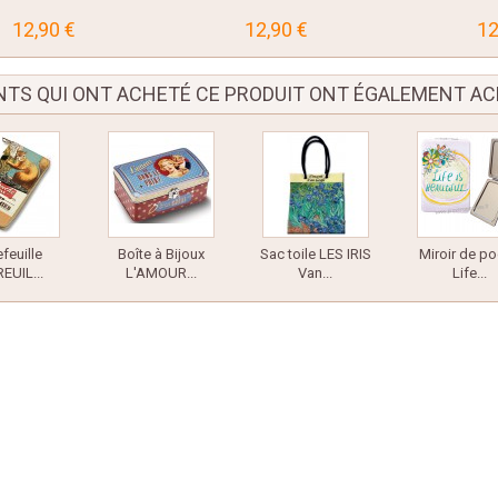
12,90 €
12,90 €
12
ENTS QUI ONT ACHETÉ CE PRODUIT ONT ÉGALEMENT AC
efeuille
Boîte à Bijoux
Sac toile LES IRIS
Miroir de p
EUIL...
L'AMOUR...
Van...
Life...